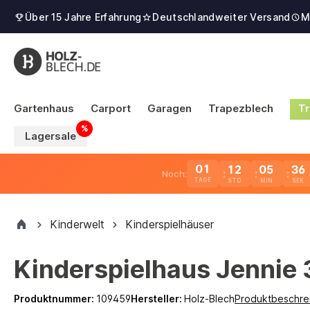
Über 15 Jahre Erfahrung
Deutschlandweiter Versand
M
Gartenhaus
Carport
Garagen
Trapezblech
Tr
Lagersale
01
12
05
35
Noch:
TAGE
Kinderwelt
Kinderspielhäuser
Kinderspielhaus Jennie 
Produktnummer:
109459
Hersteller:
Holz-Blech
Produktbeschre