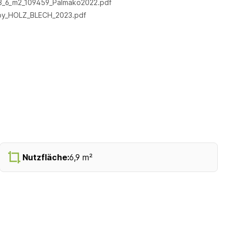
_3_6_m2_109459_Palmako2022.pdf
by_HOLZ_BLECH_2023.pdf
Nutzfläche:
6,9 m²