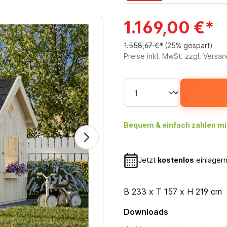
1.169,00 €*
1.558,67 €*
(25% gespart)
Preise inkl. MwSt. zzgl. Versa
Bequem & einfach zahlen mi
Jetzt
kostenlos
einlagern
B 233 x T 157 x H 219 cm
Downloads