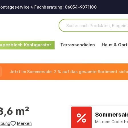
ontageservice
Fachberatung: 06054-9071100
apezblech Konfigurator
Terrassendielen
Haus & Gart
Jetzt im Sommersale: 2 % auf das gesamte Sortiment sich
3,6 m²
Sommersale
Mit dem Code:
h
ibung
Merken