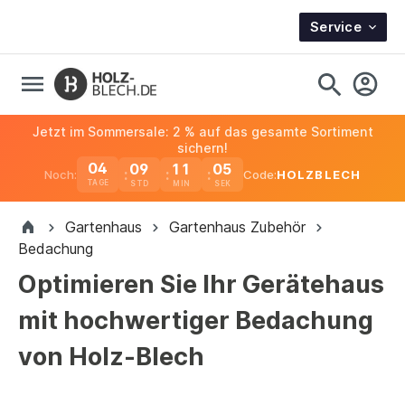
Service
Jetzt im Sommersale: 2 % auf das gesamte Sortiment
sichern!
04
09
11
04
Noch:
Code:
HOLZBLECH
TAGE
Gartenhaus
Gartenhaus Zubehör
Bedachung
Optimieren Sie Ihr Gerätehaus
mit hochwertiger Bedachung
von Holz-Blech