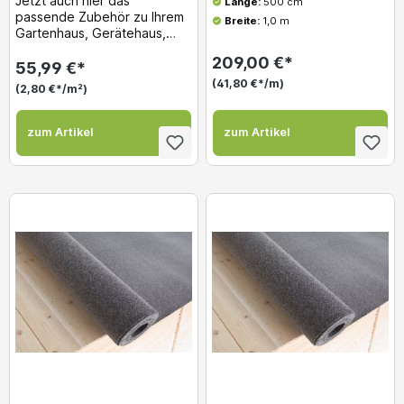
Jetzt auch hier das
Länge:
500 cm
passende Zubehör zu Ihrem
Breite:
1,0 m
Gartenhaus, Gerätehaus,
Holzgarge usw. gleich dazu
209,00 €*
bestellen! Dachpappe...
55,99 €*
(41,80 €*/m)
(2,80 €*/m²)
zum Artikel
zum Artikel