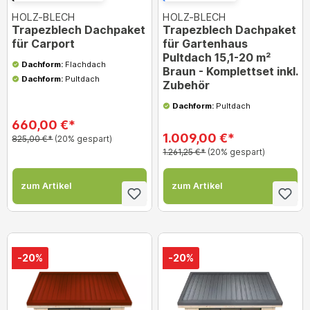
HOLZ-BLECH
HOLZ-BLECH
Trapezblech Dachpaket
Trapezblech Dachpaket
für Carport
für Gartenhaus
Pultdach 15,1-20 m²
Dachform:
Flachdach
Braun - Komplettset inkl.
Dachform:
Pultdach
Zubehör
Dachform:
Pultdach
660,00 €*
1.009,00 €*
825,00 €*
(20% gespart)
1.261,25 €*
(20% gespart)
zum Artikel
zum Artikel
-20%
-20%