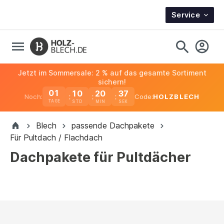
Service
Jetzt im Sommersale: 2 % auf das gesamte Sortiment
sichern!
01
10
20
36
Noch:
Code:
HOLZBLECH
TAGE
Blech
passende Dachpakete
Für Pultdach / Flachdach
Dachpakete für Pultdächer