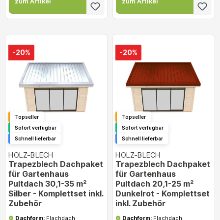
zum Artikel
zum Artikel
-20%
-20%
Topseller
Topseller
Sofort verfügbar
Sofort verfügbar
Schnell lieferbar
Schnell lieferbar
HOLZ-BLECH
HOLZ-BLECH
Trapezblech Dachpaket
Trapezblech Dachpaket
für Gartenhaus
für Gartenhaus
Pultdach 30,1-35 m²
Pultdach 20,1-25 m²
Silber - Komplettset inkl.
Dunkelrot - Komplettset
Zubehör
inkl. Zubehör
Dachform:
Flachdach
Dachform:
Flachdach