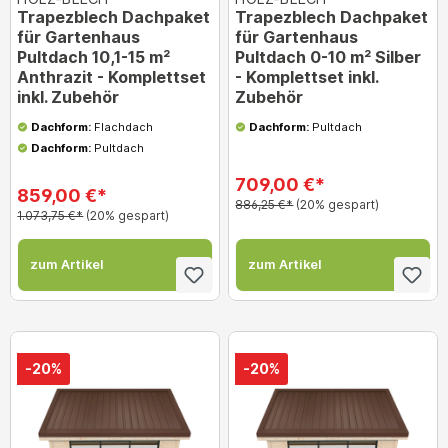
Trapezblech Dachpaket
Trapezblech Dachpaket
für Gartenhaus
für Gartenhaus
Pultdach 10,1-15 m²
Pultdach 0-10 m² Silber
Anthrazit - Komplettset
- Komplettset inkl.
inkl. Zubehör
Zubehör
Dachform:
Flachdach
Dachform:
Pultdach
Dachform:
Pultdach
709,00 €*
859,00 €*
886,25 €*
(20% gespart)
1.073,75 €*
(20% gespart)
zum Artikel
zum Artikel
-20%
-20%