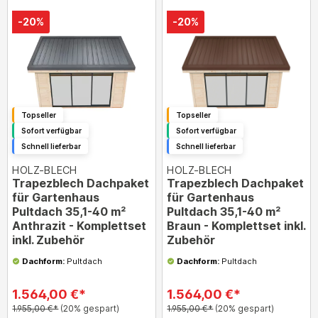
-20%
-20%
Topseller
Topseller
Sofort verfügbar
Sofort verfügbar
Schnell lieferbar
Schnell lieferbar
HOLZ-BLECH
HOLZ-BLECH
Trapezblech Dachpaket
Trapezblech Dachpaket
für Gartenhaus
für Gartenhaus
Pultdach 35,1-40 m²
Pultdach 35,1-40 m²
Anthrazit - Komplettset
Braun - Komplettset inkl.
inkl. Zubehör
Zubehör
Dachform:
Pultdach
Dachform:
Pultdach
1.564,00 €*
1.564,00 €*
1.955,00 €*
(20% gespart)
1.955,00 €*
(20% gespart)