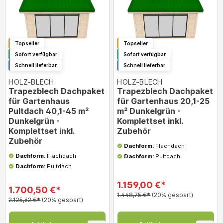
Topseller
Topseller
Sofort verfügbar
Sofort verfügbar
Schnell lieferbar
Schnell lieferbar
HOLZ-BLECH
HOLZ-BLECH
Trapezblech Dachpaket
Trapezblech Dachpaket
für Gartenhaus
für Gartenhaus 20,1-25
Pultdach 40,1-45 m²
m² Dunkelgrün -
Dunkelgrün -
Komplettset inkl.
Komplettset inkl.
Zubehör
Zubehör
Dachform:
Flachdach
Dachform:
Flachdach
Dachform:
Pultdach
Dachform:
Pultdach
1.159,00 €*
1.700,50 €*
1.448,75 €*
(20% gespart)
2.125,62 €*
(20% gespart)