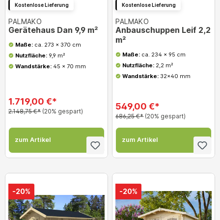
Kostenlose Lieferung
Kostenlose Lieferung
PALMAKO
PALMAKO
Gerätehaus Dan 9,9 m²
Anbauschuppen Leif 2,2
m²
Maße:
ca. 273 x 370 cm
Maße:
ca. 234 x 95 cm
Nutzfläche:
9,9 m²
Nutzfläche:
2,2 m²
Wandstärke:
45 x 70 mm
Wandstärke:
32x40 mm
1.719,00 €*
549,00 €*
2.148,75 €*
(20% gespart)
686,25 €*
(20% gespart)
zum Artikel
zum Artikel
-20%
-20%