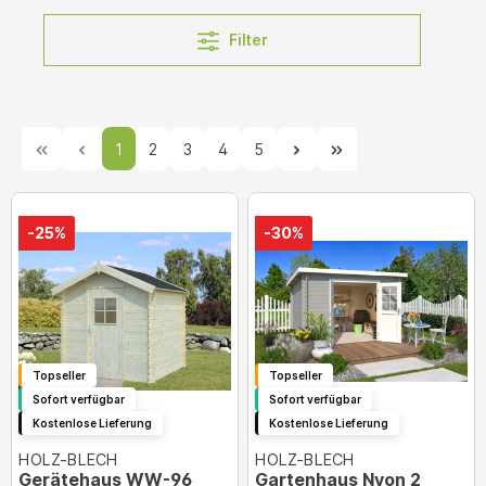
Filter
1
2
3
4
5
-25%
-30%
Topseller
Topseller
Sofort verfügbar
Sofort verfügbar
Kostenlose Lieferung
Kostenlose Lieferung
HOLZ-BLECH
HOLZ-BLECH
Gerätehaus WW-96
Gartenhaus Nyon 2