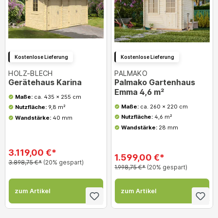
Kostenlose Lieferung
Kostenlose Lieferung
HOLZ-BLECH
PALMAKO
Gerätehaus Karina
Palmako Gartenhaus
Emma 4,6 m²
Maße:
ca. 435 x 255 cm
Maße:
ca. 260 x 220 cm
Nutzfläche:
9,8 m²
Nutzfläche:
4,6 m²
Wandstärke:
40 mm
Wandstärke:
28 mm
3.119,00 €*
1.599,00 €*
3.898,75 €*
(20% gespart)
1.998,75 €*
(20% gespart)
zum Artikel
zum Artikel