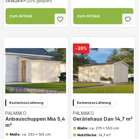
1.636,25 €*
(20% gespart)
zum Artikel
zum Artikel
-20%
Kostenlose Lieferung
Kostenlose Lieferung
PALMAKO
PALMAKO
Anbauschuppen Mia 5,4
Gerätehaus Dan 14,7 m²
m²
Maße:
ca. 273 x 550 cm
Maße:
ca. 333 x 165 cm
Nutzfläche:
14,7 m²