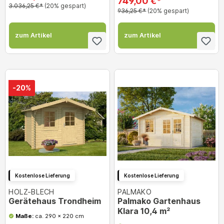
749,00 €*
3.036,25 €*
(20% gespart)
936,25 €*
(20% gespart)
zum Artikel
zum Artikel
-20%
Kostenlose Lieferung
Kostenlose Lieferung
HOLZ-BLECH
PALMAKO
Gerätehaus Trondheim
Palmako Gartenhaus
Klara 10,4 m²
Maße:
ca. 290 x 220 cm