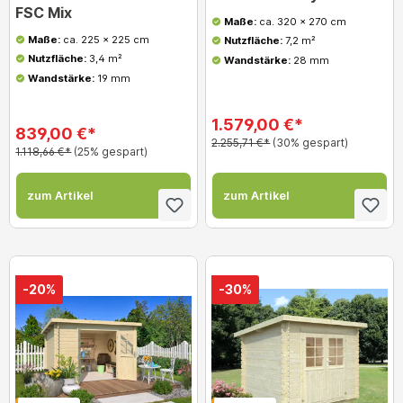
FSC Mix
Maße:
ca. 320 x 270 cm
Maße:
ca. 225 x 225 cm
Nutzfläche:
7,2 m²
Nutzfläche:
3,4 m²
Wandstärke:
28 mm
Wandstärke:
19 mm
1.579,00 €*
839,00 €*
2.255,71 €*
(30% gespart)
1.118,66 €*
(25% gespart)
zum Artikel
zum Artikel
-20%
-30%