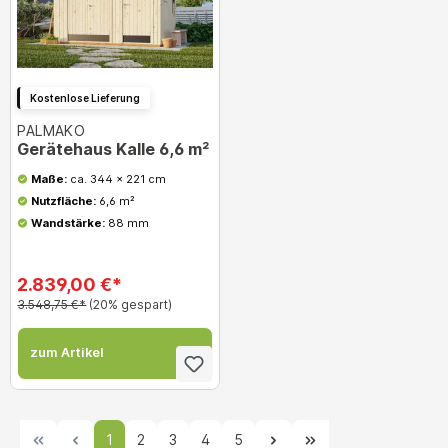
Kostenlose Lieferung
PALMAKO
Gerätehaus Kalle 6,6 m²
Maße:
ca. 344 x 221 cm
Nutzfläche:
6,6 m²
Wandstärke:
88 mm
2.839,00 €*
3.548,75 €*
(20% gespart)
zum Artikel
1
2
3
4
5