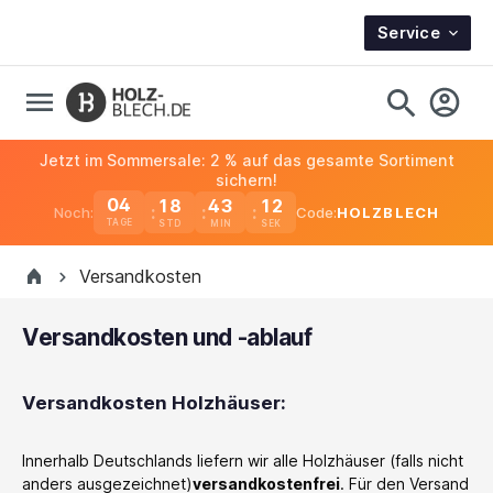
Service
Jetzt im Sommersale: 2 % auf das gesamte Sortiment
sichern!
04
18
43
11
Noch:
Code:
HOLZBLECH
TAGE
Versandkosten
Versandkosten und -ablauf
Versandkosten Holzhäuser:
Innerhalb Deutschlands liefern wir alle Holzhäuser (falls nicht
anders ausgezeichnet)
versandkostenfrei
. Für den Versand