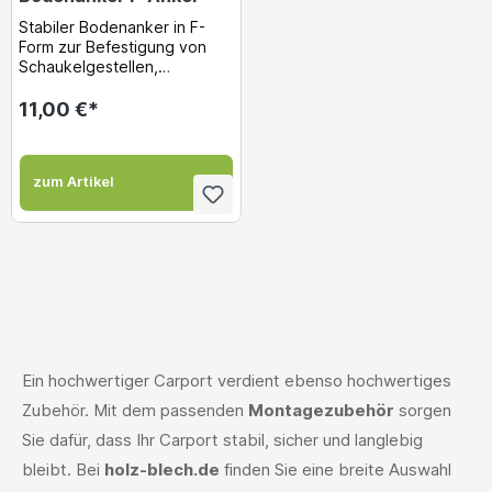
Stabiler Bodenanker in F-
Form zur Befestigung von
Schaukelgestellen,
Spielgerüsten, Spielanlagen
im Boden....
11,00 €*
zum Artikel
Ein hochwertiger Carport verdient ebenso hochwertiges
Zubehör. Mit dem passenden
Montagezubehör
sorgen
Sie dafür, dass Ihr Carport stabil, sicher und langlebig
bleibt. Bei
holz-blech.de
finden Sie eine breite Auswahl