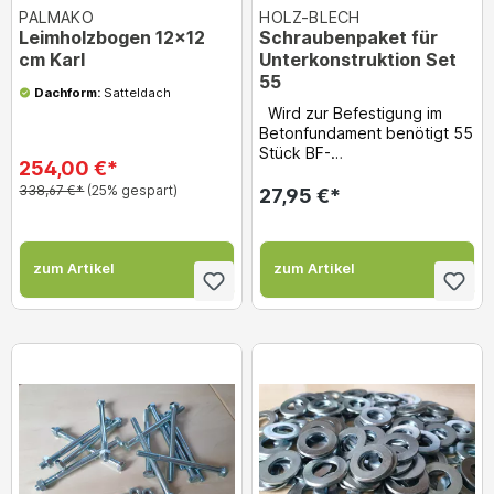
PALMAKO
HOLZ-BLECH
Leimholzbogen 12x12
Schraubenpaket für
cm Karl
Unterkonstruktion Set
55
Dachform:
Satteldach
Wird zur Befestigung im
Betonfundament benötigt 55
Stück BF-
254,00 €*
16326120 (Spanplattenschra
338,67 €*
(25% gespart)
ube gelb v...
27,95 €*
zum Artikel
zum Artikel