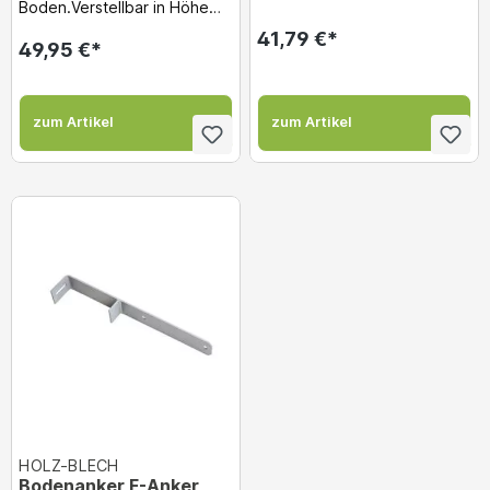
Boden.Verstellbar in Höhe
und BreiteGabelweite: 80 -
41,79 €*
160 mm...
49,95 €*
zum Artikel
zum Artikel
HOLZ-BLECH
Bodenanker F-Anker