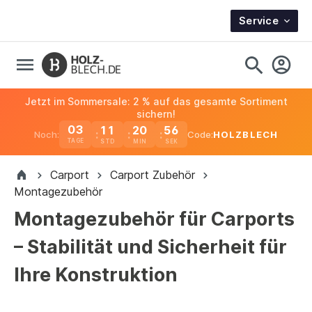
Service
Jetzt im Sommersale: 2 % auf das gesamte Sortiment
sichern!
03
11
20
56
Noch:
Code:
HOLZBLECH
TAGE
Carport
Carport Zubehör
Montagezubehör
Montagezubehör für Carports
– Stabilität und Sicherheit für
Ihre Konstruktion