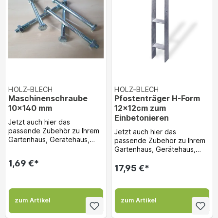
HOLZ-BLECH
HOLZ-BLECH
Maschinenschraube
Pfostenträger H-Form
10x140 mm
12x12cm zum
Einbetonieren
Jetzt auch hier das
passende Zubehör zu Ihrem
Jetzt auch hier das
Gartenhaus, Gerätehaus,
passende Zubehör zu Ihrem
Holzgarge usw. gleich dazu
Gartenhaus, Gerätehaus,
bestellen! Maschinen...
Holzgarge usw. gleich dazu
1,69 €*
bestellen! Pfostenträ...
17,95 €*
zum Artikel
zum Artikel