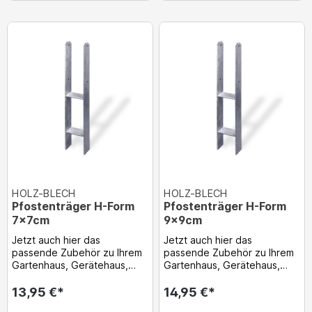
HOLZ-BLECH
HOLZ-BLECH
Pfostenträger H-Form
Pfostenträger H-Form
7x7cm
9x9cm
Jetzt auch hier das
Jetzt auch hier das
passende Zubehör zu Ihrem
passende Zubehör zu Ihrem
Gartenhaus, Gerätehaus,
Gartenhaus, Gerätehaus,
Holzgarge usw. gleich dazu
Holzgarge usw. gleich dazu
bestellen! Pfostenträ...
bestellen!Pfostenträg...
13,95 €*
14,95 €*