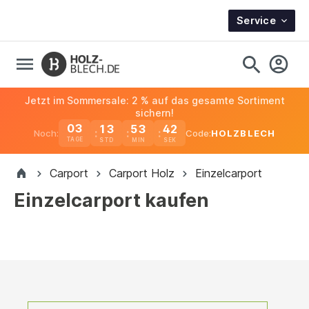
Service
Jetzt im Sommersale: 2 % auf das gesamte Sortiment
sichern!
03
13
53
41
Noch:
Code:
HOLZBLECH
TAGE
Carport
Carport Holz
Einzelcarport
Einzelcarport kaufen