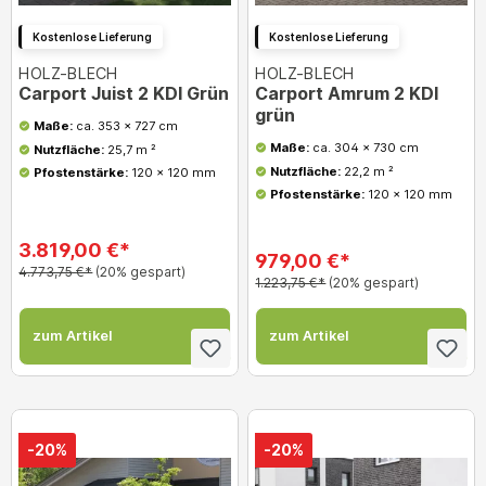
Kostenlose Lieferung
Kostenlose Lieferung
HOLZ-BLECH
HOLZ-BLECH
Carport Juist 2 KDI Grün
Carport Amrum 2 KDI
grün
Maße:
ca. 353 x 727 cm
Maße:
ca. 304 x 730 cm
Nutzfläche:
25,7 m ²
Nutzfläche:
22,2 m ²
Pfostenstärke:
120 x 120 mm
Pfostenstärke:
120 x 120 mm
3.819,00 €*
979,00 €*
4.773,75 €*
(20% gespart)
1.223,75 €*
(20% gespart)
zum Artikel
zum Artikel
-20%
-20%