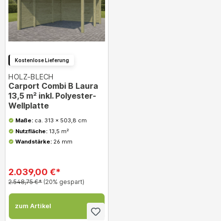
Kostenlose Lieferung
HOLZ-BLECH
Carport Combi B Laura
13,5 m² inkl. Polyester-
Wellplatte
Maße:
ca. 313 x 503,8 cm
Nutzfläche:
13,5 m²
Wandstärke:
26 mm
2.039,00 €*
2.548,75 €*
(20% gespart)
zum Artikel