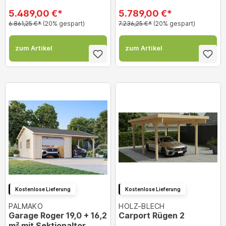
5.489,00 €*
5.789,00 €*
6.861,25 €*
(20% gespart)
7.236,25 €*
(20% gespart)
zum Artikel
zum Artikel
Kostenlose Lieferung
Kostenlose Lieferung
PALMAKO
HOLZ-BLECH
Garage Roger 19,0 + 16,2
Carport Rügen 2
m² mit Sektionaltor