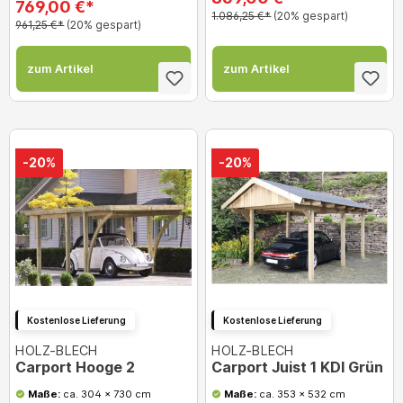
769,00 €*
1.086,25 €*
(20% gespart)
961,25 €*
(20% gespart)
zum Artikel
zum Artikel
-20%
-20%
Kostenlose Lieferung
Kostenlose Lieferung
HOLZ-BLECH
HOLZ-BLECH
Carport Hooge 2
Carport Juist 1 KDI Grün
Maße:
ca. 304 x 730 cm
Maße:
ca. 353 x 532 cm