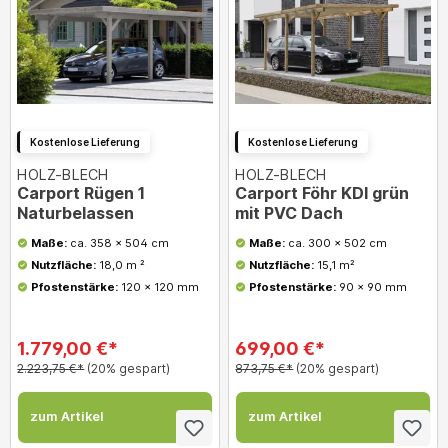
Kostenlose Lieferung
Kostenlose Lieferung
HOLZ-BLECH
HOLZ-BLECH
Carport Rügen 1
Carport Föhr KDI grün
Naturbelassen
mit PVC Dach
Maße:
ca. 358 x 504 cm
Maße:
ca. 300 x 502 cm
Nutzfläche:
18,0 m ²
Nutzfläche:
15,1 m²
Pfostenstärke:
120 x 120 mm
Pfostenstärke:
90 x 90 mm
1.779,00 €*
699,00 €*
2.223,75 €*
(20% gespart)
873,75 €*
(20% gespart)
zum Artikel
zum Artikel