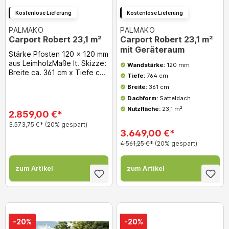
Kostenlose Lieferung
Kostenlose Lieferung
PALMAKO
PALMAKO
Carport Robert 23,1 m²
Carport Robert 23,1 m²
mit Geräteraum
Stärke Pfosten 120 x 120 mm
aus LeimholzMaße It. Skizze:
Wandstärke:
120 mm
Breite ca. 361 cm x Tiefe ca.
Tiefe:
764 cm
764 cmDurchfahrtshöhe: ca.
Breite:
361 cm
215 cm
Dachform:
Satteldach
Nutzfläche:
23,1 m²
2.859,00 €*
3.573,75 €*
(20% gespart)
3.649,00 €*
4.561,25 €*
(20% gespart)
zum Artikel
zum Artikel
-20%
-20%