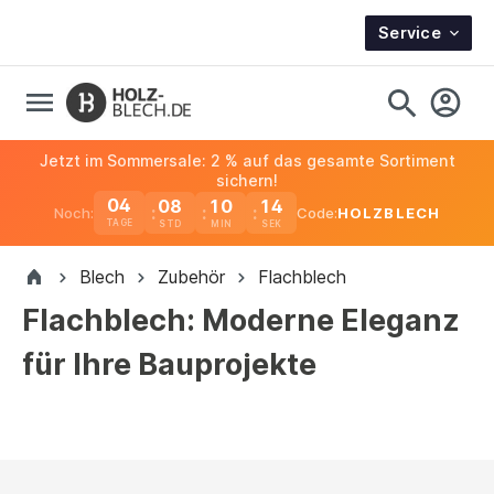
Service
Jetzt im Sommersale: 2 % auf das gesamte Sortiment
sichern!
04
08
10
14
Noch:
Code:
HOLZBLECH
TAGE
Blech
Zubehör
Flachblech
Flachblech: Moderne Eleganz
für Ihre Bauprojekte