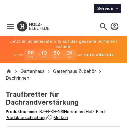
Service
Jetzt im Sommersale: 2 % auf das gesamte Sortiment
sichern!
00
13
50
38
Noch:
Code:
HOLZBLECH
TAGE
Gartenhaus
Gartenhaus Zubehör
Dachrinnen
Traufbretter für
Dachrandverstärkung
Produktnummer:
BZ-FI-KH-NSI
Hersteller:
Holz-Blech
Produktbeschreibung
Merken