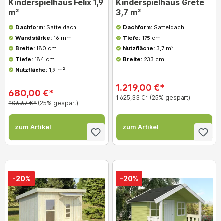
Kinderspielhaus Felix 1,9
Kinderspielhaus Grete
m²
3,7 m²
Dachform:
Satteldach
Dachform:
Satteldach
Wandstärke:
16 mm
Tiefe:
175 cm
Breite:
180 cm
Nutzfläche:
3,7 m²
Tiefe:
184 cm
Breite:
233 cm
Nutzfläche:
1,9 m²
1.219,00 €*
680,00 €*
1.625,33 €*
(25% gespart)
906,67 €*
(25% gespart)
zum Artikel
zum Artikel
-20%
-20%