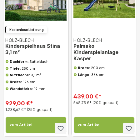
Kostenlose Lieferung
HOLZ-BLECH
HOLZ-BLECH
Kinderspielhaus Stina
Palmako
3,1 m²
Kinderspielanlage
Kasper
Dachform:
Satteldach
Breite:
200 cm
Tiefe:
250 cm
Länge:
366 cm
Nutzfläche:
3,1 m²
Breite:
196 cm
Wandstärke:
19 mm
439,00 €*
929,00 €*
548,75 €*
(20% gespart)
1.238,67 €*
(25% gespart)
zum Artikel
zum Artikel