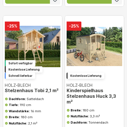
-25%
-25%
Sofort verfügbar
Kostenlose Lieferung
Schnell lieferbar
Kostenlose Lieferung
HOLZ-BLECH
HOLZ-BLECH
Stelzenhaus Tobi 2,1 m²
Kinderspielhaus
Stelzenhaus Huck 3,3
Dachform:
Satteldach
m²
Tiefe:
190 cm
Breite:
180 cm
Wandstärke:
16 mm
Nutzfläche:
3,3 m²
Breite:
180 cm
Dachform:
Tonnendach
Nutzfläche:
2,1 m²