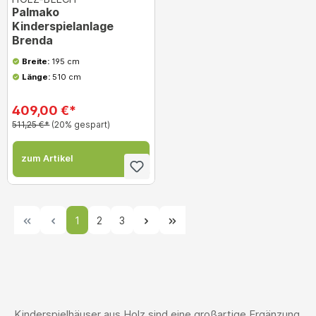
Palmako
Kinderspielanlage
Brenda
Breite:
195 cm
Länge:
510 cm
409,00 €*
511,25 €*
(20% gespart)
zum Artikel
1
2
3
Kinderspielhäuser aus Holz sind eine großartige Ergänzung