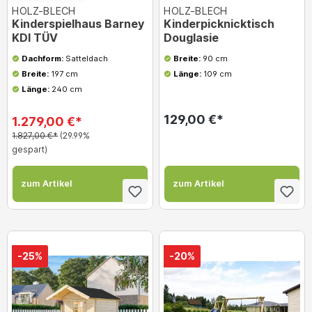
HOLZ-BLECH
HOLZ-BLECH
Kinderspielhaus Barney
Kinderpicknicktisch
KDI TÜV
Douglasie
Dachform:
Satteldach
Breite:
90 cm
Breite:
197 cm
Länge:
109 cm
Länge:
240 cm
129,00 €*
1.279,00 €*
1.827,00 €*
(29.99%
gespart)
zum Artikel
zum Artikel
-25%
-20%