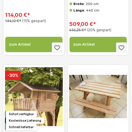
Breite:
200 cm
Länge:
440 cm
114,00 €*
134,12 €*
(15% gespart)
509,00 €*
636,25 €*
(20% gespart)
zum Artikel
zum Artikel
-30%
Sofort verfügbar
Kostenlose Lieferung
Schnell lieferbar