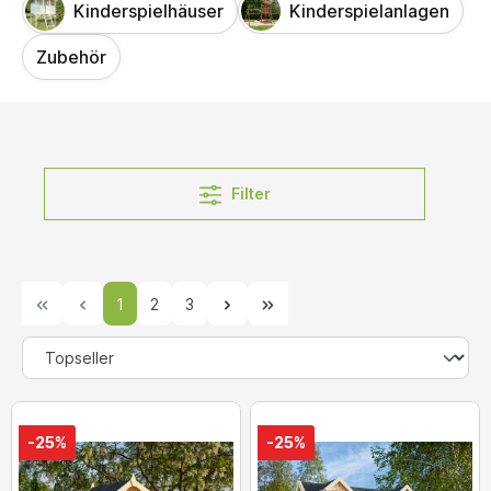
Kinderspielhäuser
Kinderspielanlagen
Zubehör
Filter
1
2
3
-25%
-25%