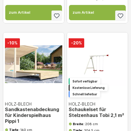
zum Artikel
zum Artikel
-10%
-20%
Sofort verfügbar
Kostenlose Lieferung
Schnell lieferbar
HOLZ-BLECH
HOLZ-BLECH
Sandkastenabdeckung
Schaukelset für
für Kinderspielhaus
Stelzenhaus Tobi 2,1 m²
Pippi 1
Breite:
208 cm
Tiefe:
160 cm
Tiefe:
306,5 cm