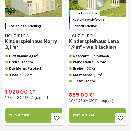
Sofort verfügbar
Kostenlose Lieferung
Kostenlose Lieferung
Schnell lieferbar
HOLZ-BLECH
HOLZ-BLECH
Kinderspielhaus Harry
Kinderspielhaus Lena
3,1 m²
1,9 m² - weiß lackiert
Nutzfläche:
3,1 m²
Dachform:
Satteldach
Breite:
199 cm
Wandstärke:
16 mm
Dachform:
Pultdach
Breite:
180 cm
Tiefe:
223 cm
Nutzfläche:
1,9 m²
Tiefe:
112 cm
1.020,00 €*
855,00 €*
1.275,00 €*
(20% gespart)
1.068,75 €*
(20% gespart)
zum Artikel
zum Artikel