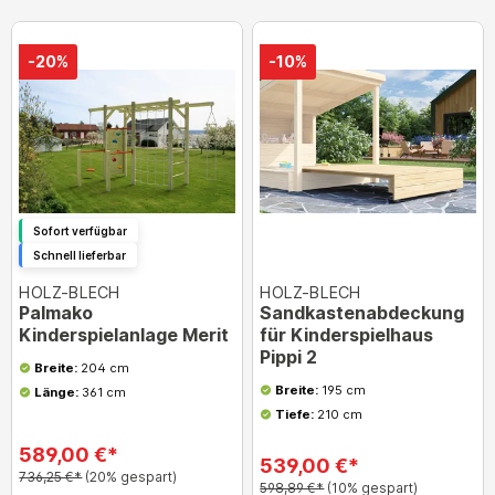
-20%
-10%
Sofort verfügbar
Schnell lieferbar
HOLZ-BLECH
HOLZ-BLECH
Palmako
Sandkastenabdeckung
Kinderspielanlage Merit
für Kinderspielhaus
Pippi 2
Breite:
204 cm
Breite:
195 cm
Länge:
361 cm
Tiefe:
210 cm
589,00 €*
539,00 €*
736,25 €*
(20% gespart)
598,89 €*
(10% gespart)