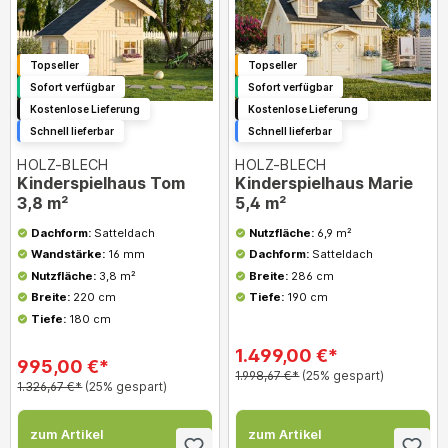
Topseller
Topseller
Sofort verfügbar
Sofort verfügbar
Kostenlose Lieferung
Kostenlose Lieferung
Schnell lieferbar
Schnell lieferbar
HOLZ-BLECH
HOLZ-BLECH
Kinderspielhaus Tom
Kinderspielhaus Marie
3,8 m²
5,4 m²
Dachform:
Satteldach
Nutzfläche:
6,9 m²
Wandstärke:
16 mm
Dachform:
Satteldach
Nutzfläche:
3,8 m²
Breite:
286 cm
Breite:
220 cm
Tiefe:
190 cm
Tiefe:
180 cm
1.499,00 €*
995,00 €*
1.998,67 €*
(25% gespart)
1.326,67 €*
(25% gespart)
zum Artikel
zum Artikel