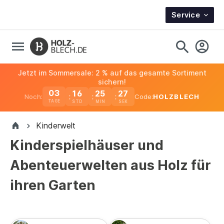
Service
Jetzt im Sommersale: 2 % auf das gesamte Sortiment
sichern!
03
16
25
26
Noch:
Code:
HOLZBLECH
TAGE
Kinderwelt
Kinderspielhäuser und
Abenteuerwelten aus Holz für
ihren Garten