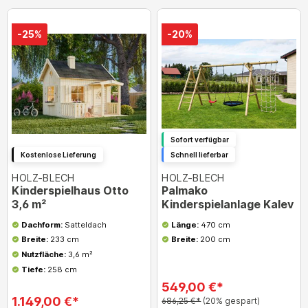
-25%
-20%
Sofort verfügbar
Kostenlose Lieferung
Schnell lieferbar
HOLZ-BLECH
HOLZ-BLECH
Kinderspielhaus Otto
Palmako
3,6 m²
Kinderspielanlage Kalev
Dachform:
Satteldach
Länge:
470 cm
Breite:
233 cm
Breite:
200 cm
Nutzfläche:
3,6 m²
Tiefe:
258 cm
549,00 €*
1.149,00 €*
686,25 €*
(20% gespart)