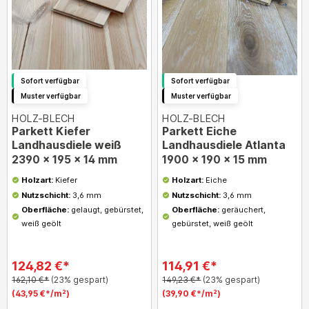
Sofort verfügbar
Sofort verfügbar
Muster verfügbar
Muster verfügbar
HOLZ-BLECH
HOLZ-BLECH
Parkett Kiefer
Parkett Eiche
Landhausdiele weiß
Landhausdiele Atlanta
2390 x 195 x 14 mm
1900 x 190 x 15 mm
Holzart:
Kiefer
Holzart:
Eiche
Nutzschicht:
3,6 mm
Nutzschicht:
3,6 mm
Oberfläche:
gelaugt, gebürstet,
Oberfläche:
geräuchert,
weiß geölt
gebürstet, weiß geölt
124,82 €*
114,91 €*
162,10 €*
(23% gespart)
149,23 €*
(23% gespart)
(43,95 €*/m²)
(39,90 €*/m²)