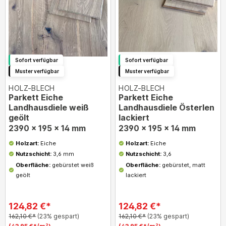
Sofort verfügbar
Sofort verfügbar
Muster verfügbar
Muster verfügbar
HOLZ-BLECH
HOLZ-BLECH
Parkett Eiche
Parkett Eiche
Landhausdiele weiß
Landhausdiele Österlen
geölt
lackiert
2390 x 195 x 14 mm
2390 x 195 x 14 mm
Holzart:
Eiche
Holzart:
Eiche
Nutzschicht:
3,6 mm
Nutzschicht:
3,6
Oberfläche:
gebürstet weiß
Oberfläche:
gebürstet, matt
geölt
lackiert
124,82 €*
124,82 €*
162,10 €*
(23% gespart)
162,10 €*
(23% gespart)