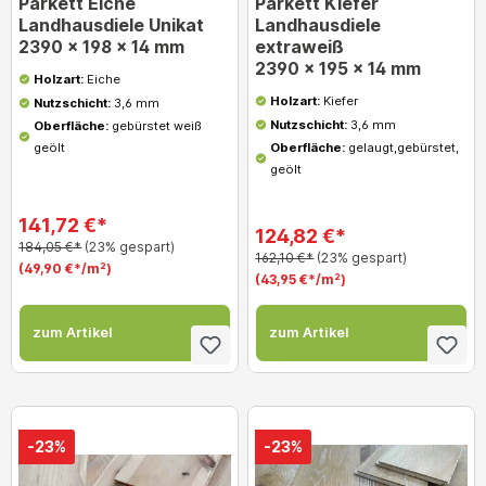
Parkett Eiche
Parkett Kiefer
Landhausdiele Unikat
Landhausdiele
extraweiß
2390 x 198 x 14 mm
2390 x 195 x 14 mm
Holzart:
Eiche
Holzart:
Kiefer
Nutzschicht:
3,6 mm
Nutzschicht:
3,6 mm
Oberfläche:
gebürstet weiß
geölt
Oberfläche:
gelaugt,gebürstet,
geölt
141,72 €*
124,82 €*
184,05 €*
(23% gespart)
162,10 €*
(23% gespart)
(49,90 €*/m²)
(43,95 €*/m²)
zum Artikel
zum Artikel
-23%
-23%