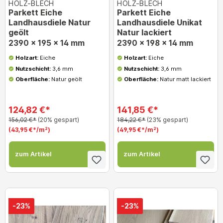
HOLZ-BLECH
HOLZ-BLECH
Parkett Eiche
Parkett Eiche
Landhausdiele Natur
Landhausdiele Unikat
geölt
Natur lackiert
2390 x 195 x 14 mm
2390 x 198 x 14 mm
Holzart:
Eiche
Holzart:
Eiche
Nutzschicht:
3,6 mm
Nutzschicht:
3,6 mm
Oberfläche:
Natur geölt
Oberfläche:
Natur matt lackiert
124,82 €*
141,85 €*
156,02 €*
(20% gespart)
184,22 €*
(23% gespart)
(43,95 €*/m²)
(49,95 €*/m²)
zum Artikel
zum Artikel
-23%
-23%