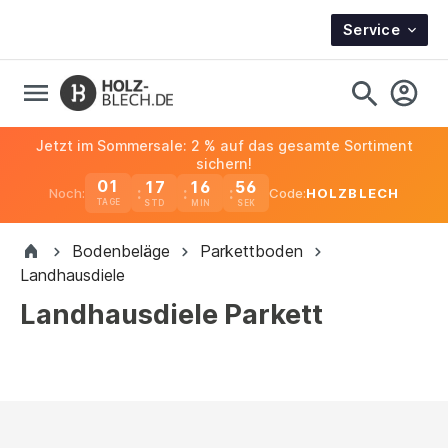
Service
Jetzt im Sommersale: 2 % auf das gesamte Sortiment
sichern!
01
17
16
55
Noch:
Code:
HOLZBLECH
TAGE
Bodenbeläge
Parkettboden
Landhausdiele
Landhausdiele Parkett