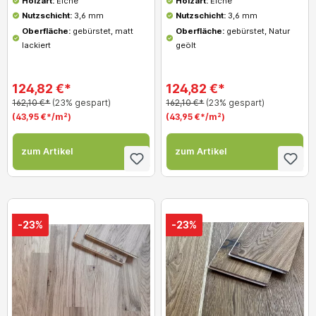
Holzart:
Eiche
Holzart:
Eiche
Nutzschicht:
3,6 mm
Nutzschicht:
3,6 mm
Oberfläche:
gebürstet, matt
Oberfläche:
gebürstet, Natur
lackiert
geölt
124,82 €*
124,82 €*
162,10 €*
(23% gespart)
162,10 €*
(23% gespart)
(43,95 €*/m²)
(43,95 €*/m²)
zum Artikel
zum Artikel
-23%
-23%