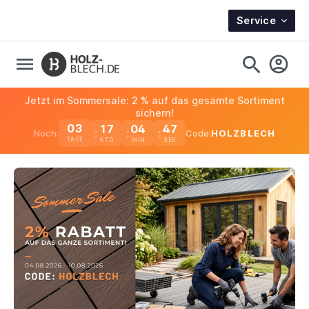
Service
Jetzt im Sommersale: 2 % auf das gesamte Sortiment
sichern!
03
17
04
46
Noch:
Code:
HOLZBLECH
TAGE