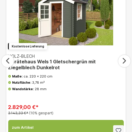
Kostenlose Lieferung
HOLZ-BLECH
Gerätehaus Wels 1 Gletschergrün mit
Ziegelblech Dunkelrot
Maße:
ca. 220 x 220 cm
Nutzfläche:
3,78 m²
Wandstärke:
28 mm
2.829,00 €*
3.143,33 €*
(10% gespart)
zum Artikel