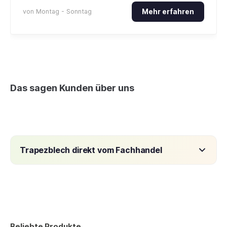
von Montag - Sonntag
Mehr erfahren
Das sagen Kunden über uns
Trapezblech direkt vom Fachhandel
Trapezblech ist eine der vielseitigsten Lösungen im
modernen Bau. Es wird als Dachblech für
Carports
,
Gartenhäuser
,
Garagen
oder Hallen eingesetzt und
eignet sich ebenso als Wandblech für Verkleidungen
Beliebte Produkte