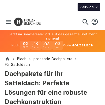
Service
Jetzt im Sommersale: 2 % auf das gesamte Sortiment
sichern!
02
19
03
02
Noch:
Code:
HOLZBLECH
TAGE
Blech
passende Dachpakete
Für Satteldach
Dachpakete für Ihr
Satteldach: Perfekte
Lösungen für eine robuste
Dachkonstruktion