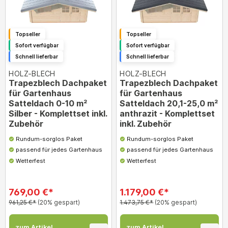
Topseller
Topseller
Sofort verfügbar
Sofort verfügbar
Schnell lieferbar
Schnell lieferbar
HOLZ-BLECH
HOLZ-BLECH
Trapezblech Dachpaket
Trapezblech Dachpaket
für Gartenhaus
für Gartenhaus
Satteldach 0-10 m²
Satteldach 20,1-25,0 m²
Silber - Komplettset inkl.
anthrazit - Komplettset
Zubehör
inkl. Zubehör
Rundum-sorglos Paket
Rundum-sorglos Paket
passend für jedes Gartenhaus
passend für jedes Gartenhaus
Wetterfest
Wetterfest
769,00 €*
1.179,00 €*
961,25 €*
(20% gespart)
1.473,75 €*
(20% gespart)
zum Artikel
zum Artikel