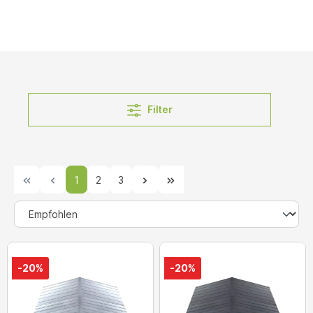
Filter
1
2
3
-20%
-20%