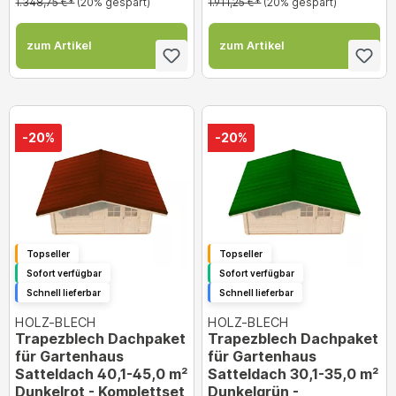
1.348,75 €*
(20% gespart)
1.911,25 €*
(20% gespart)
zum Artikel
zum Artikel
-20%
-20%
Topseller
Topseller
Sofort verfügbar
Sofort verfügbar
Schnell lieferbar
Schnell lieferbar
HOLZ-BLECH
HOLZ-BLECH
Trapezblech Dachpaket
Trapezblech Dachpaket
für Gartenhaus
für Gartenhaus
Satteldach 40,1-45,0 m²
Satteldach 30,1-35,0 m²
Dunkelrot - Komplettset
Dunkelgrün -