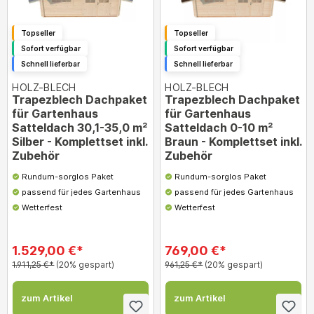
Topseller
Topseller
Sofort verfügbar
Sofort verfügbar
Schnell lieferbar
Schnell lieferbar
HOLZ-BLECH
HOLZ-BLECH
Trapezblech Dachpaket
Trapezblech Dachpaket
für Gartenhaus
für Gartenhaus
Satteldach 30,1-35,0 m²
Satteldach 0-10 m²
Silber - Komplettset inkl.
Braun - Komplettset inkl.
Zubehör
Zubehör
Rundum-sorglos Paket
Rundum-sorglos Paket
passend für jedes Gartenhaus
passend für jedes Gartenhaus
Wetterfest
Wetterfest
1.529,00 €*
769,00 €*
1.911,25 €*
(20% gespart)
961,25 €*
(20% gespart)
zum Artikel
zum Artikel