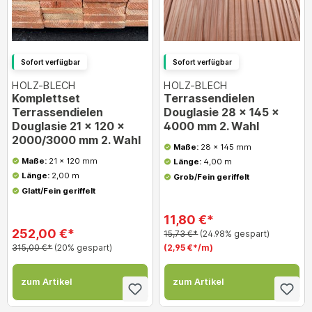
Sofort verfügbar
Sofort verfügbar
HOLZ-BLECH
HOLZ-BLECH
Komplettset
Terrassendielen
Terrassendielen
Douglasie 28 x 145 x
Douglasie 21 x 120 x
4000 mm 2. Wahl
2000/3000 mm 2. Wahl
Maße:
28 x 145 mm
Maße:
21 x 120 mm
Länge:
4,00 m
Länge:
2,00 m
Grob/Fein geriffelt
Glatt/Fein geriffelt
11,80 €*
252,00 €*
15,73 €*
(24.98% gespart)
315,00 €*
(20% gespart)
(2,95 €*/m)
zum Artikel
zum Artikel