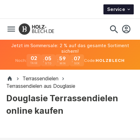
Service
Jetzt im Sommersale: 2 % auf das gesamte Sortiment
sichern!
02
05
59
06
Noch:
Code:
HOLZBLECH
TAGE
Terrassendielen
Terrassendielen aus Douglasie
Douglasie Terrassendielen
online kaufen