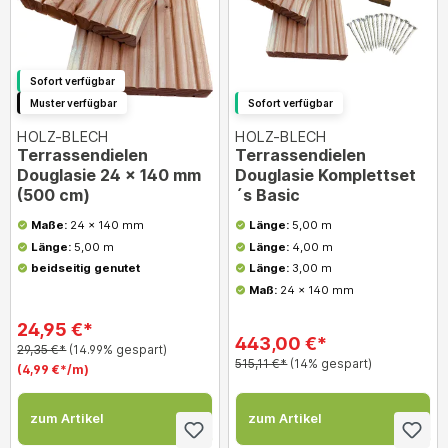
Sofort verfügbar
Muster verfügbar
Sofort verfügbar
HOLZ-BLECH
HOLZ-BLECH
Terrassendielen
Terrassendielen
Douglasie 24 x 140 mm
Douglasie Komplettset
(500 cm)
´s Basic
Maße:
24 x 140 mm
Länge:
5,00 m
Länge:
5,00 m
Länge:
4,00 m
beidseitig genutet
Länge:
3,00 m
Maß:
24 x 140 mm
24,95 €*
443,00 €*
29,35 €*
(14.99% gespart)
515,11 €*
(14% gespart)
(4,99 €*/m)
zum Artikel
zum Artikel