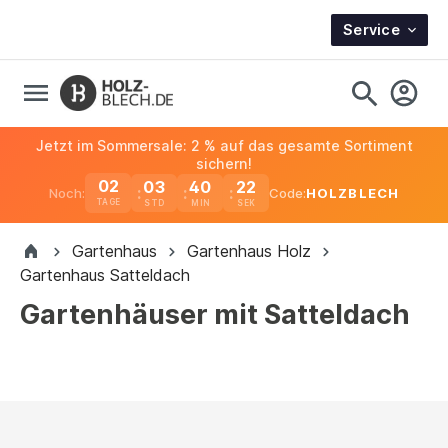
Service
Jetzt im Sommersale: 2 % auf das gesamte Sortiment
sichern!
02
03
40
21
Noch:
Code:
HOLZBLECH
TAGE
Gartenhaus
Gartenhaus Holz
Gartenhaus Satteldach
Gartenhäuser mit Satteldach