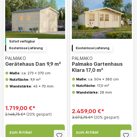
Sofort verfügbar
Kostenlose Lieferung
Kostenlose Lieferung
PALMAKO
PALMAKO
Gerätehaus Dan 9,9 m²
Palmako Gartenhaus
Klara 17,0 m²
Maße:
ca. 273 x 370 cm
Maße:
ca. 504 x 380 cm
Nutzfläche:
9,9 m²
Nutzfläche:
17,0 m²
Wandstärke:
45 x 70 mm
Wandstärke:
28 mm
1.719,00 €*
2.459,00 €*
2.148,75 €*
(20% gespart)
3.073,75 €*
(20% gespart)
zum Artikel
zum Artikel