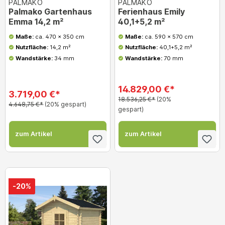
PALMAKO
PALMAKO
Palmako Gartenhaus
Ferienhaus Emily
Emma 14,2 m²
40,1+5,2 m²
Maße:
ca. 470 x 350 cm
Maße:
ca. 590 x 570 cm
Nutzfläche:
14,2 m²
Nutzfläche:
40,1+5,2 m²
Wandstärke:
34 mm
Wandstärke:
70 mm
14.829,00 €*
3.719,00 €*
18.536,25 €*
(20%
4.648,75 €*
(20% gespart)
gespart)
zum Artikel
zum Artikel
-20%