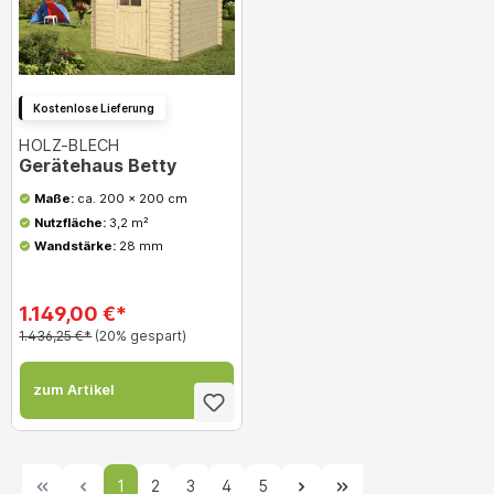
Kostenlose Lieferung
HOLZ-BLECH
Gerätehaus Betty
Maße:
ca. 200 x 200 cm
Nutzfläche:
3,2 m²
Wandstärke:
28 mm
1.149,00 €*
1.436,25 €*
(20% gespart)
zum Artikel
1
2
3
4
5