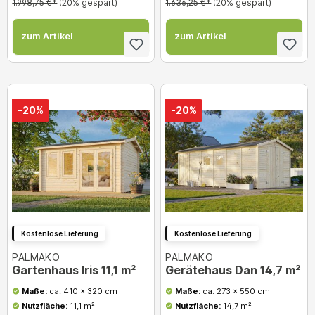
1.998,75 €*
(20% gespart)
1.636,25 €*
(20% gespart)
zum Artikel
zum Artikel
-20%
-20%
Kostenlose Lieferung
Kostenlose Lieferung
PALMAKO
PALMAKO
Gartenhaus Iris 11,1 m²
Gerätehaus Dan 14,7 m²
Maße:
ca. 410 x 320 cm
Maße:
ca. 273 x 550 cm
Nutzfläche:
11,1 m²
Nutzfläche:
14,7 m²