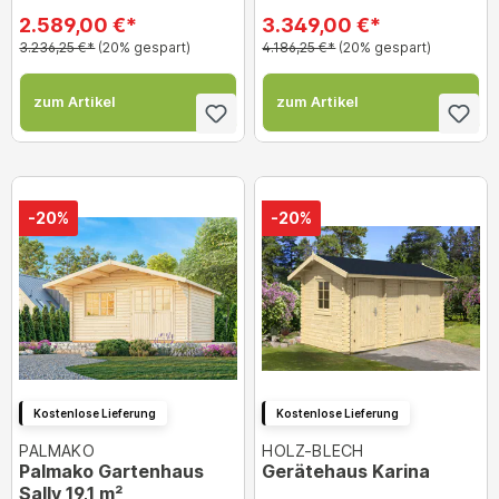
2.589,00 €*
3.349,00 €*
3.236,25 €*
(20% gespart)
4.186,25 €*
(20% gespart)
zum Artikel
zum Artikel
-20%
-20%
Kostenlose Lieferung
Kostenlose Lieferung
PALMAKO
HOLZ-BLECH
Palmako Gartenhaus
Gerätehaus Karina
Sally 19,1 m²