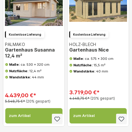
Kostenlose Lieferung
Kostenlose Lieferung
PALMAKO
HOLZ-BLECH
Gartenhaus Susanna
Gartenhaus Nice
12,4 m²
Maße:
ca. 575 x 300 cm
Maße:
ca. 530 x 320 cm
Nutzfläche:
15,5 m²
Nutzfläche:
12,4 m²
Wandstärke:
40 mm
Wandstärke:
44 mm
3.719,00 €*
4.439,00 €*
4.648,75 €*
(20% gespart)
5.548,75 €*
(20% gespart)
zum Artikel
zum Artikel