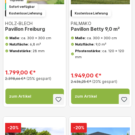
Sofort verfügbar
Kostenlose Lieferung
Kostenlose Lieferung
HOLZ-BLECH
PALMAKO
Pavillon Freiburg
Pavillon Betty 9,0 m²
Maße:
ca. 300 x 300 cm
Maße:
ca. 300 x 300 cm
Nutzfläche:
6,8
m²
Nutzfläche:
9,0 m²
Wandstärke:
28 mm
Pfostenstärke:
ca. 120 x 120
mm
1.799,00 €*
1.949,00 €*
2.398,66 €*
(25% gespart)
2.436,25 €*
(20% gespart)
zum Artikel
zum Artikel
-20%
-20%