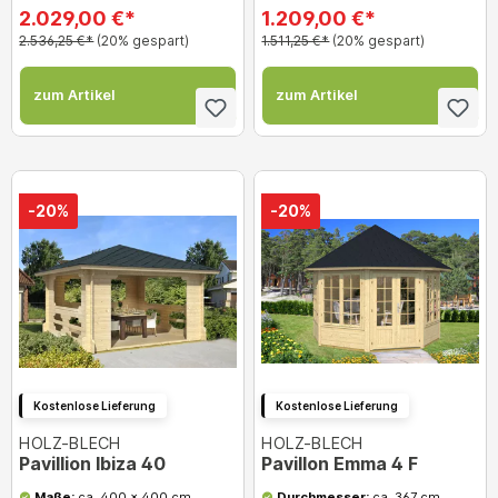
2.029,00 €*
1.209,00 €*
2.536,25 €*
(20% gespart)
1.511,25 €*
(20% gespart)
zum Artikel
zum Artikel
-20%
-20%
Kostenlose Lieferung
Kostenlose Lieferung
HOLZ-BLECH
HOLZ-BLECH
Pavillion Ibiza 40
Pavillon Emma 4 F
Maße:
ca. 400 x 400 cm
Durchmesser:
ca. 367 cm