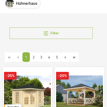
Hühnerhaus
Filter
1
2
3
4
5
-25%
-20%
Topseller