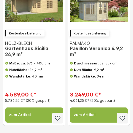
Kostenlose Lieferung
Kostenlose Lieferung
HOLZ-BLECH
PALMAKO
Gartenhaus Sicilia
Pavillon Veronica 4 9,2
24,9 m²
m²
Maße:
ca. 676 x 400 cm
Durchmesser:
ca. 337 cm
Nutzfläche:
24,9 m²
Nutzfläche:
9,2 m²
Wandstärke:
40 mm
Wandstärke:
34 mm
4.589,00 €*
3.249,00 €*
5.736,25 €*
(20% gespart)
4.061,25 €*
(20% gespart)
zum Artikel
zum Artikel