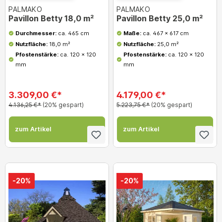
PALMAKO
PALMAKO
Pavillon Betty 18,0 m²
Pavillon Betty 25,0 m²
Durchmesser:
ca. 465 cm
Maße:
ca. 467 x 617 cm
Nutzfläche:
18,0 m²
Nutzfläche:
25,0 m²
Pfostenstärke:
ca. 120 x 120
Pfostenstärke:
ca. 120 x 120
mm
mm
3.309,00 €*
4.179,00 €*
4.136,25 €*
(20% gespart)
5.223,75 €*
(20% gespart)
zum Artikel
zum Artikel
-20%
-20%