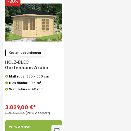
-20%
Kostenlose Lieferung
HOLZ-BLECH
Gartenhaus Aruba
Maße:
ca. 350 x 350 cm
Nutzfläche:
10,4 m²
Wandstärke:
40 mm
3.029,00 €*
3.786,25 €*
(20% gespart)
zum Artikel