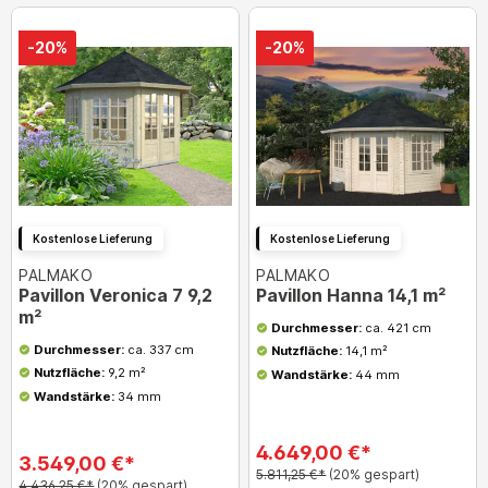
-20%
-20%
Kostenlose Lieferung
Kostenlose Lieferung
PALMAKO
PALMAKO
Pavillon Veronica 7 9,2
Pavillon Hanna 14,1 m²
m²
Durchmesser:
ca. 421 cm
Durchmesser:
ca. 337 cm
Nutzfläche:
14,1 m²
Nutzfläche:
9,2 m²
Wandstärke:
44 mm
Wandstärke:
34 mm
4.649,00 €*
3.549,00 €*
5.811,25 €*
(20% gespart)
4.436,25 €*
(20% gespart)