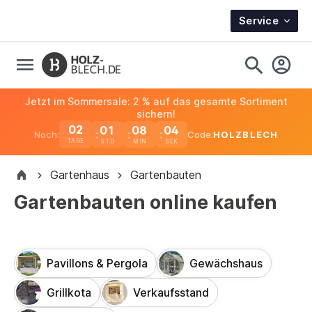
Service
Jetzt im Sommersale: 2 % auf das gesamte Sortiment
sichern!
02
01
08
03
Noch:
Code:
HOLZBLECH
TAGE
Gartenhaus
Gartenbauten
Gartenbauten online kaufen
Pavillons & Pergola
Gewächshaus
Grillkota
Verkaufsstand