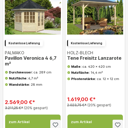
Kostenlose Lieferung
Kostenlose Lieferung
PALMAKO
HOLZ-BLECH
Pavillon Veronica 4 6,7
Tene Freisitz Lanzarote
m²
Maße:
ca. 420 x 420 cm
Durchmesser:
ca. 289 cm
Nutzfläche:
14,4 m²
Nutzfläche:
6,7 m²
Pfostenstärke:
ca. 12 x 12 cm
Wandstärke:
28 mm
1.619,00 €*
2.569,00 €*
2.023,75 €*
(20% gespart)
3.211,25 €*
(20% gespart)
zum Artikel
zum Artikel