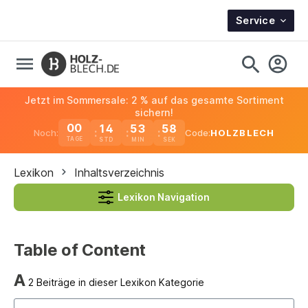
Service
Jetzt im Sommersale: 2 % auf das gesamte Sortiment
sichern!
00
14
53
58
Noch:
Code:
HOLZBLECH
TAGE
Lexikon
Inhaltsverzeichnis
Lexikon Navigation
Table of Content
A
2 Beiträge in dieser Lexikon Kategorie