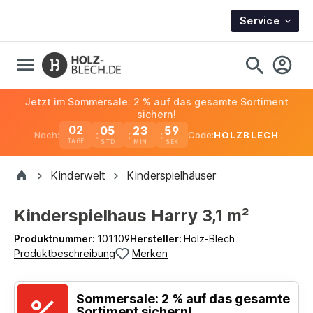
Service
Jetzt im Sommersale: 2 % auf das gesamte Sortiment
sichern!
02
05
23
59
Noch:
Code:
HOLZBLECH
TAGE
Kinderwelt
Kinderspielhäuser
Kinderspielhaus Harry 3,1 m²
Produktnummer:
101109
Hersteller:
Holz-Blech
Produktbeschreibung
Merken
Sommersale: 2 % auf das gesamte
Sortiment sichern!