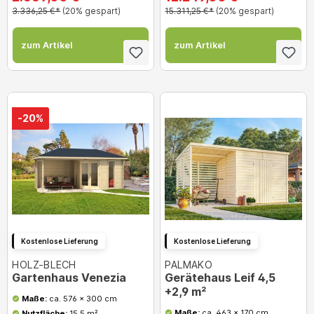
3.336,25 €*
(20% gespart)
15.311,25 €*
(20% gespart)
zum Artikel
zum Artikel
-20%
Kostenlose Lieferung
Kostenlose Lieferung
HOLZ-BLECH
PALMAKO
Gartenhaus Venezia
Gerätehaus Leif 4,5
+2,9 m²
Maße:
ca. 576 x 300 cm
Maße:
ca. 463 x 170 cm
Nutzfläche:
15,5 m²