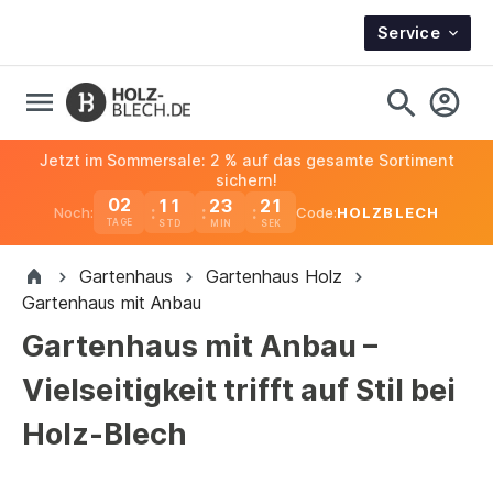
Service
Jetzt im Sommersale: 2 % auf das gesamte Sortiment
sichern!
02
11
23
20
Noch:
Code:
HOLZBLECH
TAGE
Gartenhaus
Gartenhaus Holz
Gartenhaus mit Anbau
Gartenhaus mit Anbau –
Vielseitigkeit trifft auf Stil bei
Holz-Blech