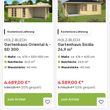
Kostenlose Lieferung
Kostenlose Lieferung
HOLZ-BLECH
HOLZ-BLECH
Gartenhaus Oriental 4 -
Gartenhaus Sicilia
SD 300
24,9 m²
Maße:
ca. 470 x 320+300 cm
Maße:
ca. 676 x 400 cm
Nutzfläche:
22,5 m²
Nutzfläche:
24,9 m²
Wandstärke:
40 mm
Wandstärke:
40 mm
4.689,00 €*
4.589,00 €*
5.861,25 €*
(20% gespart)
5.736,25 €*
(20% gespart)
zum Artikel
zum Artikel