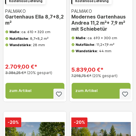
Kostenlose Lieferung
Kostenlose Lieferung
PALMAKO
PALMAKO
Gartenhaus Ella 8,7+8,2
Modernes Gartenhaus
m²
Andrea 11,2 m²+ 7,9 m²
mit Schiebetür
Maße:
ca. 610 x 320 cm
Maße:
ca. 693 x 300 cm
Nutzfläche:
8,7+8,2 m²
Nutzfläche:
11,2+7,9 m²
Wandstärke:
28 mm
Wandstärke:
44 mm
2.709,00 €*
5.839,00 €*
3.386,25 €*
(20% gespart)
7.298,75 €*
(20% gespart)
zum Artikel
zum Artikel
-20%
-20%