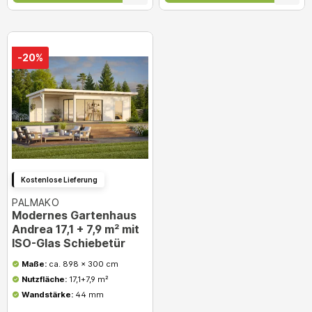
-20%
Kostenlose Lieferung
PALMAKO
Modernes Gartenhaus
Andrea 17,1 + 7,9 m² mit
ISO-Glas Schiebetür
Maße:
ca. 898 x 300 cm
Nutzfläche:
17,1+7,9 m²
Wandstärke:
44 mm