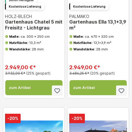
Kostenlose Lieferung
Kostenlose Lieferung
HOLZ-BLECH
PALMAKO
Gartenhaus Chatel 5 mit
Gartenhaus Ella 13,1+3,9
Freisitz - Lichtgrau
m²
Maße:
ca. 300 x 250 cm
Maße:
ca. 470 x 320 cm
Nutzfläche:
13,3 m²
Nutzfläche:
13,1+3,9 m²
Wandstärke:
28 mm
Wandstärke:
28 mm
2.949,00 €*
2.949,00 €*
3.932,00 €*
(25% gespart)
3.686,25 €*
(20% gespart)
zum Artikel
zum Artikel
-20%
-20%