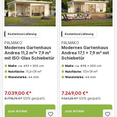
Kostenlose Lieferung
Kostenlose Lieferung
PALMAKO
PALMAKO
Modernes Gartenhaus
Modernes Gartenhaus
Andrea 11,2 m²+ 7,9 m²
Andrea 17,1 + 7,9 m² mit
mit ISO-Glas Schiebetür
Schiebetür
Maße:
ca. 693 x 300 cm
Maße:
ca. 898 x 300 cm
Nutzfläche:
11,2+7,9 m²
Nutzfläche:
17,1+7,9 m²
Wandstärke:
44 mm
Wandstärke:
44 mm
7.039,00 €*
7.249,00 €*
8.798,75 €*
(20% gespart)
9.061,25 €*
(20% gespart)
zum Artikel
zum Artikel