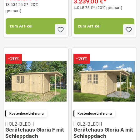
3.239,00 €*
18.536,25 €*
(20%
4.048,75 €*
(20% gespart)
gespart)
zum Artikel
zum Artikel
-20%
-20%
Kostenlose Lieferung
Kostenlose Lieferung
HOLZ-BLECH
HOLZ-BLECH
Gerätehaus Gloria F mit
Gerätehaus Gloria A mit
Schleppdach
Schleppdach