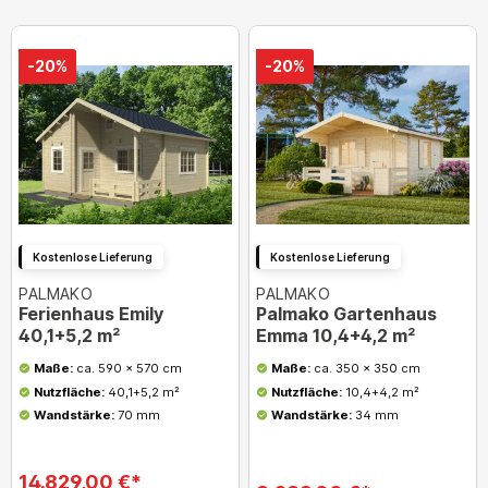
-20%
-20%
Kostenlose Lieferung
Kostenlose Lieferung
PALMAKO
PALMAKO
Ferienhaus Emily
Palmako Gartenhaus
40,1+5,2 m²
Emma 10,4+4,2 m²
Maße:
ca. 590 x 570 cm
Maße:
ca. 350 x 350 cm
Nutzfläche:
40,1+5,2 m²
Nutzfläche:
10,4+4,2 m²
Wandstärke:
70 mm
Wandstärke:
34 mm
14.829,00 €*