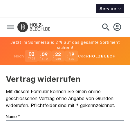
Service
Jetzt im Sommersale: 2 % auf das gesamte Sortiment
sichern!
02
09
22
19
Noch:
Code:
HOLZBLECH
TAGE
Vertrag widerrufen
Mit diesem Formular können Sie einen online
geschlossenen Vertrag ohne Angabe von Gründen
widerrufen. Pflichtfelder sind mit * gekennzeichnet.
Name *