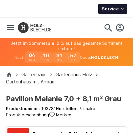
Service
Jetzt im Sommersale: 2 % auf das gesamte Sortiment
sichern!
04
10
31
56
Noch:
Code:
HOLZBLECH
TAGE
Gartenhaus
Gartenhaus Holz
Gartenhaus mit Anbau
Pavillon Melanie 7,0 + 8,1 m² Grau
Produktnummer:
103781
Hersteller:
Palmako
Produktbeschreibung
Merken