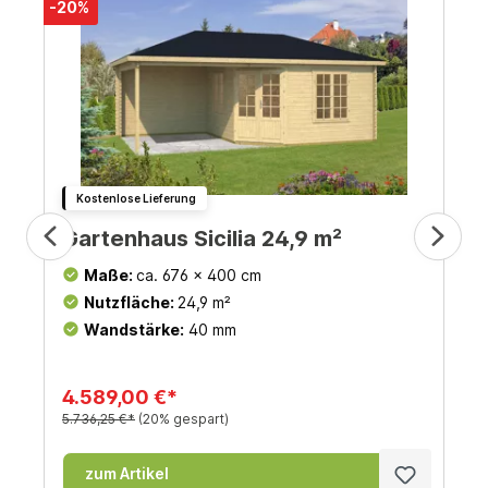
-20%
Kostenlose Lieferung
Gartenhaus Sicilia 24,9 m²
Maße:
ca. 676 x 400 cm
Nutzfläche:
24,9 m²
Wandstärke:
40 mm
4.589,00 €*
5.736,25 €*
(20% gespart)
zum Artikel