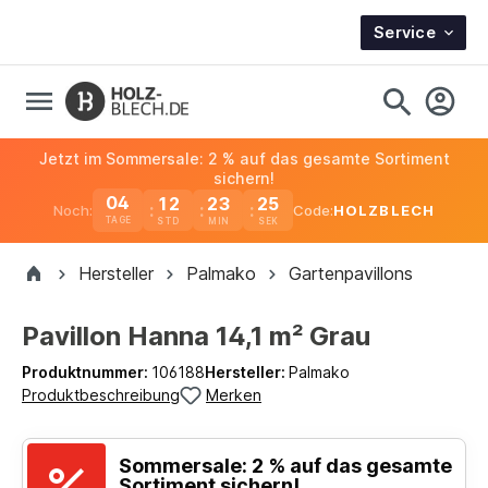
Service
Jetzt im Sommersale: 2 % auf das gesamte Sortiment
sichern!
04
12
23
25
Noch:
Code:
HOLZBLECH
TAGE
Hersteller
Palmako
Gartenpavillons
Pavillon Hanna 14,1 m² Grau
Produktnummer:
106188
Hersteller:
Palmako
Produktbeschreibung
Merken
Sommersale: 2 % auf das gesamte
Sortiment sichern!