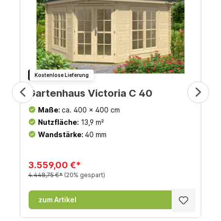
Kostenlose Lieferung
Gartenhaus Victoria C 40
Maße:
ca. 400 x 400 cm
Nutzfläche:
13,9 m²
Wandstärke:
40 mm
3.559,00 €*
4.448,75 €*
(20% gespart)
zum Artikel