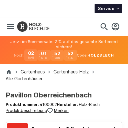
Service
Jetzt im Sommersale: 2 % auf das gesamte Sortiment
sichern!
02
01
52
52
Noch:
Code:
HOLZBLECH
TAGE
Gartenhaus
Gartenhaus Holz
Alle Gartenhäuser
Pavillon Oberreichenbach
Produktnummer:
4100002
Hersteller:
Holz-Blech
Produktbeschreibung
Merken