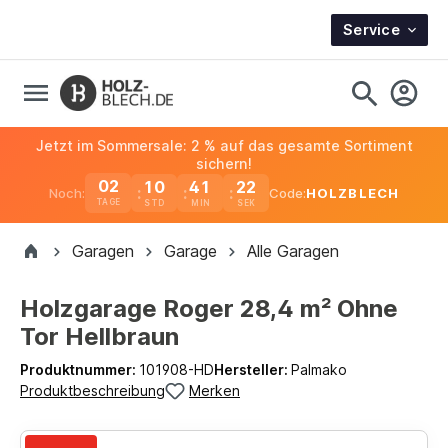
Service
Jetzt im Sommersale: 2 % auf das gesamte Sortiment
sichern!
02
10
41
21
Noch:
Code:
HOLZBLECH
TAGE
Garagen
Garage
Alle Garagen
Holzgarage Roger 28,4 m² Ohne
Tor Hellbraun
Produktnummer:
101908-HD
Hersteller:
Palmako
Produktbeschreibung
Merken