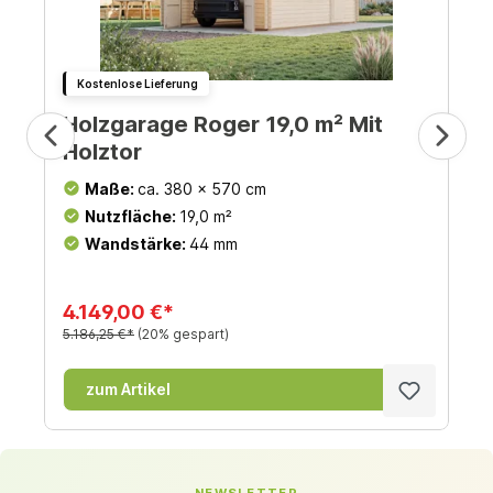
Kostenlose Lieferung
Holzgarage Roger 19,0 m² Mit
Holztor
Maße:
ca. 380 x 570 cm
Nutzfläche:
19,0 m²
Wandstärke:
44 mm
4.149,00 €*
5.186,25 €*
(20% gespart)
zum Artikel