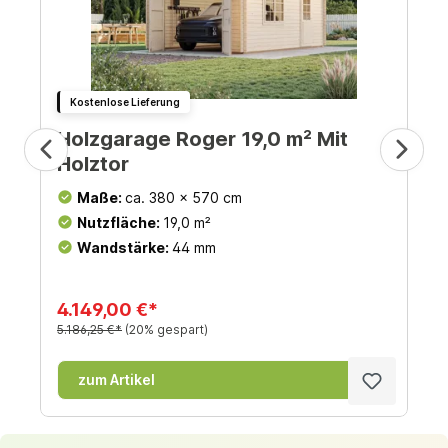
Kostenlose Lieferung
Holzgarage Roger 19,0 m² Mit
Holztor
Maße:
ca. 380 x 570 cm
Nutzfläche:
19,0 m²
Wandstärke:
44 mm
4.149,00 €*
5.186,25 €*
(20% gespart)
zum Artikel