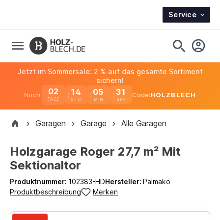
Service
Jetzt im Sommersale: 2 % auf das gesamte Sortiment
sichern!
02
14
05
30
Noch:
Code:
HOLZBLECH
TAGE
Garagen
Garage
Alle Garagen
Holzgarage Roger 27,7 m² Mit
Sektionaltor
Produktnummer:
102383-HD
Hersteller:
Palmako
Produktbeschreibung
Merken