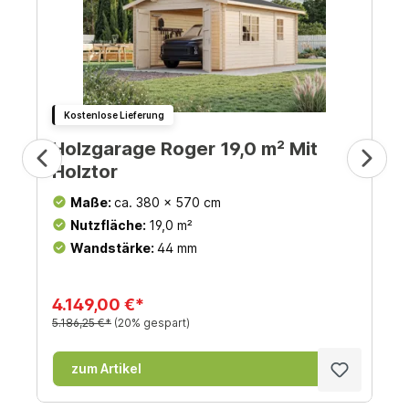
Kostenlose Lieferung
Holzgarage Roger 19,0 m² Mit
Holztor
Maße:
ca. 380 x 570 cm
Nutzfläche:
19,0 m²
Wandstärke:
44 mm
4.149,00 €*
5.186,25 €*
(20% gespart)
zum Artikel