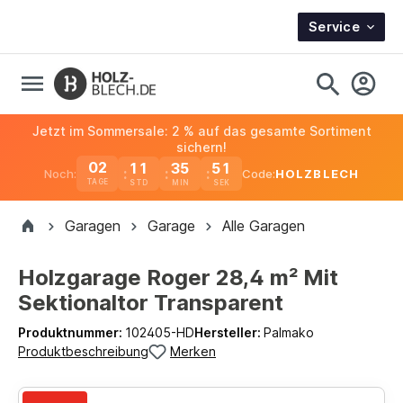
Service
Jetzt im Sommersale: 2 % auf das gesamte Sortiment
sichern!
02
11
35
51
Noch:
Code:
HOLZBLECH
TAGE
Garagen
Garage
Alle Garagen
Holzgarage Roger 28,4 m² Mit
Sektionaltor Transparent
Produktnummer:
102405-HD
Hersteller:
Palmako
Produktbeschreibung
Merken