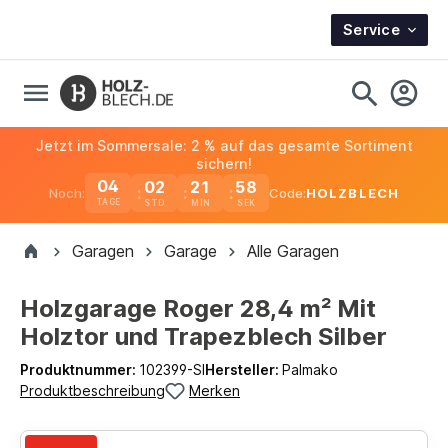
Service
Jetzt im Sommersale: 2 % auf das gesamte Sortiment
sichern!
04
02
21
57
Noch:
Code:
HOLZBLECH
TAGE
Garagen
Garage
Alle Garagen
Holzgarage Roger 28,4 m² Mit
Holztor und Trapezblech Silber
Produktnummer:
102399-SI
Hersteller:
Palmako
Produktbeschreibung
Merken