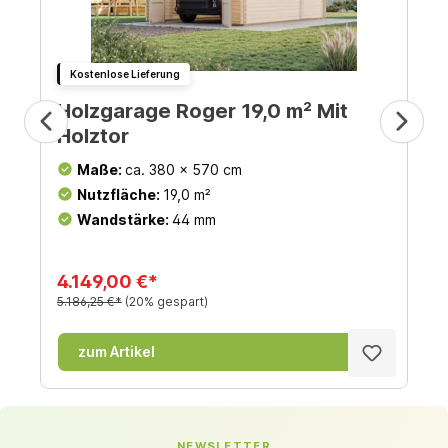
Kostenlose Lieferung
Holzgarage Roger 19,0 m² Mit
Holztor
Maße:
ca. 380 x 570 cm
Nutzfläche:
19,0 m²
Wandstärke:
44 mm
4.149,00 €*
5.186,25 €*
(20% gespart)
zum Artikel
NEWSLETTER