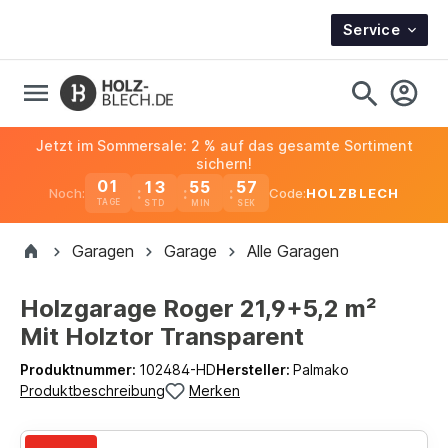
Service
Jetzt im Sommersale: 2 % auf das gesamte Sortiment
sichern!
01
13
55
56
Noch:
Code:
HOLZBLECH
TAGE
Garagen
Garage
Alle Garagen
Holzgarage Roger 21,9+5,2 m²
Mit Holztor Transparent
Produktnummer:
102484-HD
Hersteller:
Palmako
Produktbeschreibung
Merken