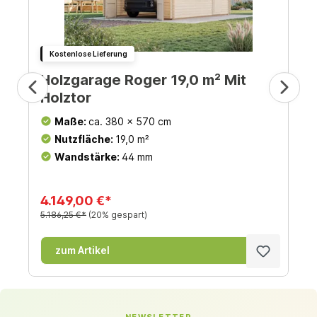
Kostenlose Lieferung
Holzgarage Roger 19,0 m² Mit
Holztor
Maße:
ca. 380 x 570 cm
Nutzfläche:
19,0 m²
Wandstärke:
44 mm
4.149,00 €*
5.186,25 €*
(20% gespart)
zum Artikel