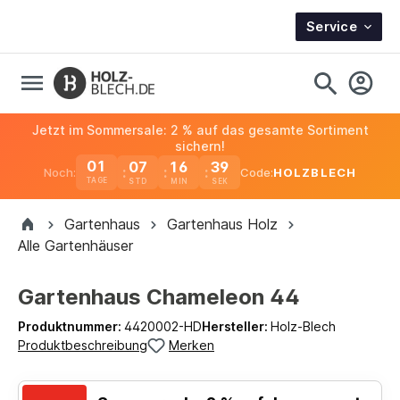
Service
Jetzt im Sommersale: 2 % auf das gesamte Sortiment
sichern!
01
07
16
39
Noch:
Code:
HOLZBLECH
TAGE
Gartenhaus
Gartenhaus Holz
Alle Gartenhäuser
Gartenhaus Chameleon 44
Produktnummer:
4420002-HD
Hersteller:
Holz-Blech
Produktbeschreibung
Merken