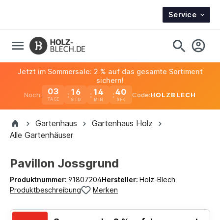
Service
Jetzt im Sommersale: 2 % auf das gesamte Sortiment
sichern!
03
16
14
40
Noch:
Code:
HOLZBLECH
TAGE
Gartenhaus
Gartenhaus Holz
Alle Gartenhäuser
Pavillon Jossgrund
Produktnummer:
91807204
Hersteller:
Holz-Blech
Produktbeschreibung
Merken