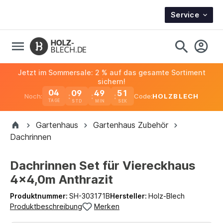
Service
Jetzt im Sommersale: 2 % auf das gesamte Sortiment
sichern!
04
09
49
51
Noch:
Code:
HOLZBLECH
TAGE
Gartenhaus
Gartenhaus Zubehör
Dachrinnen
Dachrinnen Set für Viereckhaus
4x4,0m Anthrazit
Produktnummer:
SH-303171B
Hersteller:
Holz-Blech
Produktbeschreibung
Merken