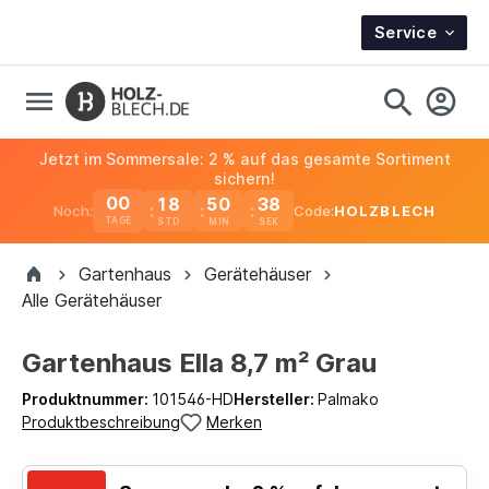
Service
Jetzt im Sommersale: 2 % auf das gesamte Sortiment
sichern!
00
18
50
37
Noch:
Code:
HOLZBLECH
TAGE
Gartenhaus
Gerätehäuser
Alle Gerätehäuser
Gartenhaus Ella 8,7 m² Grau
Produktnummer:
101546-HD
Hersteller:
Palmako
Produktbeschreibung
Merken