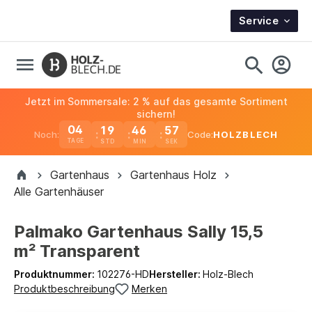
Service
Jetzt im Sommersale: 2 % auf das gesamte Sortiment
sichern!
04
19
46
56
Noch:
Code:
HOLZBLECH
TAGE
Gartenhaus
Gartenhaus Holz
Alle Gartenhäuser
Palmako Gartenhaus Sally 15,5
m² Transparent
Produktnummer:
102276-HD
Hersteller:
Holz-Blech
Produktbeschreibung
Merken