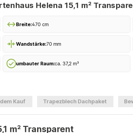
tenhaus Helena 15,1 m² Transpare
Breite:
470 cm
Wandstärke:
70 mm
umbauter Raum:
ca. 37,2 m³
 dem Kauf
Trapezblech Dachpaket
Be
,1 m² Transparent