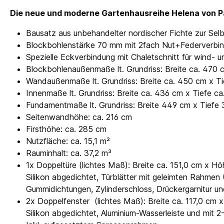
Die neue und moderne Gartenhausreihe Helena von Pa
Bausatz aus unbehandelter nordischer Fichte zur Se
Blockbohlenstärke 70 mm mit 2fach Nut+Federverbi
Spezielle Eckverbindung mit Chaletschnitt für wind
Blockbohlenaußenmaße lt. Grundriss: Breite ca. 470 
Wandaußenmaße lt. Grundriss: Breite ca. 450 cm x T
Innenmaße lt. Grundriss: Breite ca. 436 cm x Tiefe c
Fundamentmaße lt. Grundriss: Breite 449 cm x Tiefe
Seitenwandhöhe: ca. 216 cm
Firsthöhe: ca. 285 cm
Nutzfläche: ca. 15,1 m²
Rauminhalt: ca. 37,2 m³
1x Doppeltüre (lichtes Maß): Breite ca. 151,0 cm x H
Silikon abgedichtet, Türblätter mit geleimten Rahmen (
Gummidichtungen, Zylinderschloss, Drückergarnitur un
2x Doppelfenster (lichtes Maß): Breite ca. 117,0 cm
Silikon abgedichtet, Aluminium-Wasserleiste und mit