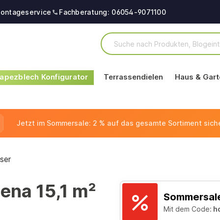
ontageservice
Fachberatung: 06054-9071100
apezblech Konfigurator
Terrassendielen
Haus & Gart
Jetzt im Sommersale: 2 % auf das gesamte Sortiment sich
ser
ena 15,1 m²
Sommersale
Mit dem Code:
h