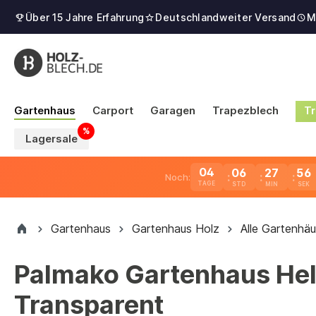
Über 15 Jahre Erfahrung
Deutschlandweiter Versand
M
Gartenhaus
Carport
Garagen
Trapezblech
Tr
Lagersale
04
06
27
55
Noch:
TAGE
Gartenhaus
Gartenhaus Holz
Alle Gartenhäu
Palmako Gartenhaus Hel
Transparent