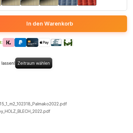
In den Warenkorb
t:
 lassen!
Zeitraum wählen
15_1_m2_102318_Palmako2022.pdf
by_HOLZ_BLECH_2022.pdf