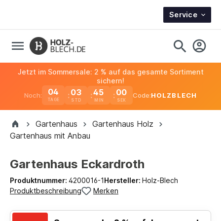
Service
Jetzt im Sommersale: 2 % auf das gesamte Sortiment
sichern!
04
03
44
59
Noch:
Code:
HOLZBLECH
TAGE
Gartenhaus
Gartenhaus Holz
Gartenhaus mit Anbau
Gartenhaus Eckardroth
Produktnummer:
4200016-1
Hersteller:
Holz-Blech
Produktbeschreibung
Merken