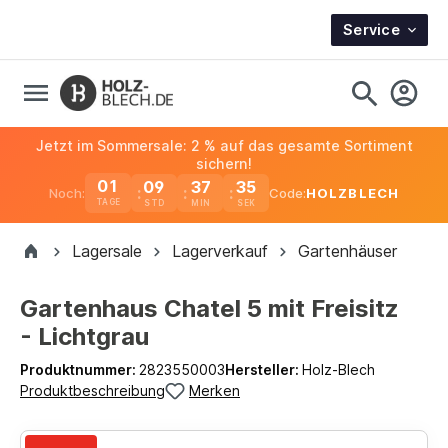
Service
Jetzt im Sommersale: 2 % auf das gesamte Sortiment
sichern!
01
09
37
35
Noch:
Code:
HOLZBLECH
TAGE
Lagersale
Lagerverkauf
Gartenhäuser
Gartenhaus Chatel 5 mit Freisitz
- Lichtgrau
Produktnummer:
2823550003
Hersteller:
Holz-Blech
Produktbeschreibung
Merken