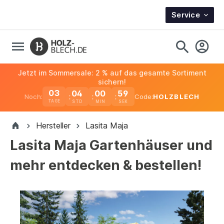
Service
Jetzt im Sommersale: 2 % auf das gesamte Sortiment
sichern!
03
04
00
59
Noch:
Code:
HOLZBLECH
TAGE
Hersteller
Lasita Maja
Lasita Maja Gartenhäuser und
mehr entdecken & bestellen!