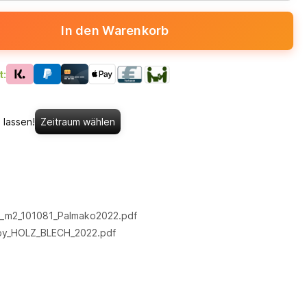
In den Warenkorb
t:
 lassen!
Zeitraum wählen
5_m2_101081_Palmako2022.pdf
by_HOLZ_BLECH_2022.pdf