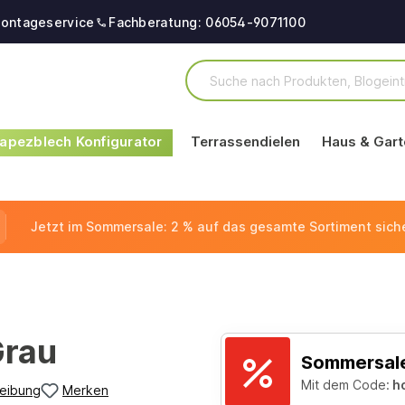
ontageservice
Fachberatung: 06054-9071100
apezblech Konfigurator
Terrassendielen
Haus & Gart
Jetzt im Sommersale: 2 % auf das gesamte Sortiment sich
Grau
Sommersale
Mit dem Code:
h
eibung
Merken