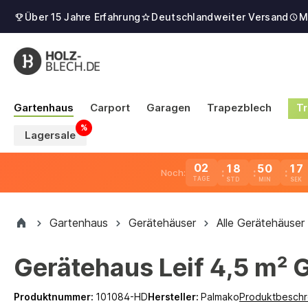
Über 15 Jahre Erfahrung
Deutschlandweiter Versand
M
Gartenhaus
Carport
Garagen
Trapezblech
Tr
Lagersale
02
18
50
16
Noch:
TAGE
Gartenhaus
Gerätehäuser
Alle Gerätehäuser
Gerätehaus Leif 4,5 m² 
Produktnummer:
101084-HD
Hersteller:
Palmako
Produktbeschr