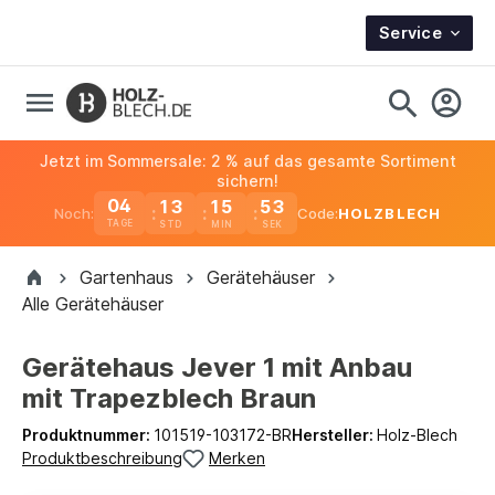
Service
Jetzt im Sommersale: 2 % auf das gesamte Sortiment
sichern!
04
13
15
52
Noch:
Code:
HOLZBLECH
TAGE
Gartenhaus
Gerätehäuser
Alle Gerätehäuser
Gerätehaus Jever 1 mit Anbau
mit Trapezblech Braun
Produktnummer:
101519-103172-BR
Hersteller:
Holz-Blech
Produktbeschreibung
Merken