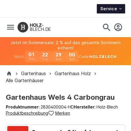
Service
Jetzt im Sommersale: 2 % auf das gesamte Sortiment
sichern!
01
22
28
59
Noch:
Code:
HOLZBLECH
TAGE
Gartenhaus
Gartenhaus Holz
Alle Gartenhäuser
Gartenhaus Wels 4 Carbongrau
Produktnummer:
2830400004-HD
Hersteller:
Holz-Blech
Produktbeschreibung
Merken