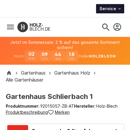
Service
Jetzt im Sommersale: 2 % auf das gesamte Sortiment
sichern!
02
09
44
17
Noch:
Code:
HOLZBLECH
TAGE
Gartenhaus
Gartenhaus Holz
Alle Gartenhäuser
Gartenhaus Schlierbach 1
Produktnummer:
92015057-ZB-AT
Hersteller:
Holz-Blech
Produktbeschreibung
Merken