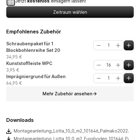
Jetzt
kostenlos
einlagern lassen!
Zeitraum wählen
Empfohlenes Zubehör
Schraubenpaket für 1
Blockbohlenreihe Set 20
34,95 €
Kunststoffleiste WPC
3,95 €
Imprägniergrund für Außen
64,95 €
Mehr Zubehör ansehen
Downloads
Montageanleitung_Lotta_10_0_m2_101646_Palmako2022.pdf
Montageanleitung_Lotta_10_0_m2_Fussboden_101646_Palma