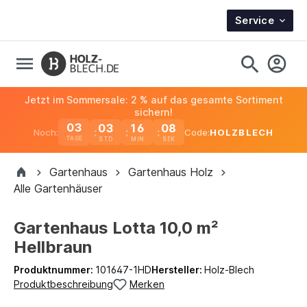
Service
Jetzt im Sommersale: 2 % auf das gesamte Sortiment
sichern!
03
03
16
07
Noch:
Code:
HOLZBLECH
TAGE
Gartenhaus
Gartenhaus Holz
Alle Gartenhäuser
Gartenhaus Lotta 10,0 m²
Hellbraun
Produktnummer:
101647-1HD
Hersteller:
Holz-Blech
Produktbeschreibung
Merken