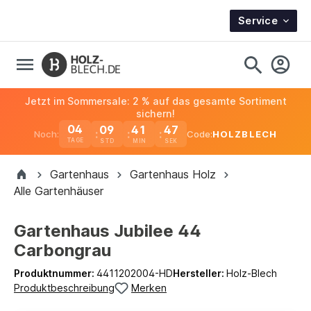
Service
Jetzt im Sommersale: 2 % auf das gesamte Sortiment
sichern!
04
09
41
46
Noch:
Code:
HOLZBLECH
TAGE
Gartenhaus
Gartenhaus Holz
Alle Gartenhäuser
Gartenhaus Jubilee 44
Carbongrau
Produktnummer:
4411202004-HD
Hersteller:
Holz-Blech
Produktbeschreibung
Merken