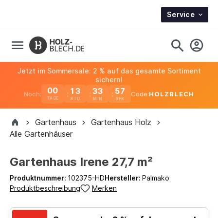
Service
Jetzt im Sommersale: 2 % auf das gesamte Sortiment
sichern!
00
13
33
57
Noch:
Code:
HOLZBLECH
TAGE
Gartenhaus
Gartenhaus Holz
Alle Gartenhäuser
Gartenhaus Irene 27,7 m²
Produktnummer:
102375-HD
Hersteller:
Palmako
Produktbeschreibung
Merken