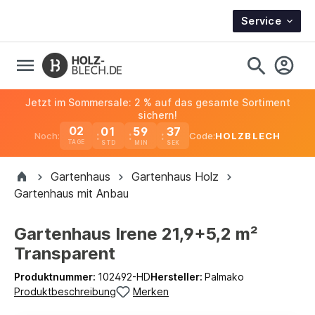
Service
Jetzt im Sommersale: 2 % auf das gesamte Sortiment
sichern!
02
01
59
37
Noch:
Code:
HOLZBLECH
TAGE
Gartenhaus
Gartenhaus Holz
Gartenhaus mit Anbau
Gartenhaus Irene 21,9+5,2 m²
Transparent
Produktnummer:
102492-HD
Hersteller:
Palmako
Produktbeschreibung
Merken