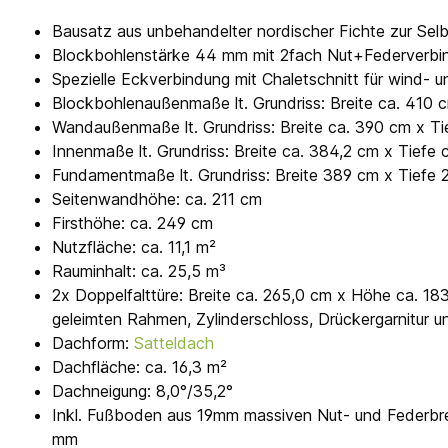
Bausatz aus unbehandelter nordischer Fichte zur Se
Blockbohlenstärke 44 mm mit 2fach Nut+Federverbi
Spezielle Eckverbindung mit Chaletschnitt für wind
Blockbohlenaußenmaße lt. Grundriss: Breite ca. 410 
Wandaußenmaße lt. Grundriss: Breite ca. 390 cm x T
Innenmaße lt. Grundriss: Breite ca. 384,2 cm x Tiefe 
Fundamentmaße lt. Grundriss: Breite 389 cm x Tiefe
Seitenwandhöhe: ca. 211 cm
Firsthöhe: ca. 249 cm
Nutzfläche: ca. 11,1 m²
Rauminhalt: ca. 25,5 m³
2x Doppelfalttüre: Breite ca. 265,0 cm x Höhe ca. 18
geleimten Rahmen, Zylinderschloss, Drückergarnitur u
Dachform:
Satteldach
Dachfläche: ca. 16,3 m²
Dachneigung: 8,0°/35,2°
Inkl. Fußboden aus 19mm massiven Nut- und Federbre
mm