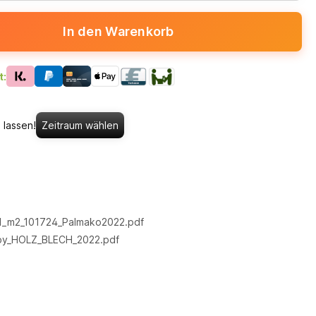
In den Warenkorb
t:
 lassen!
Zeitraum wählen
_1_m2_101724_Palmako2022.pdf
by_HOLZ_BLECH_2022.pdf