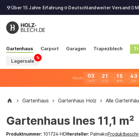
Über 15 Jahre Erfahrung
Deutschlandweiter Versand
M
Gartenhaus
Carport
Garagen
Trapezblech
Tr
Lagersale
03
21
15
42
Noch:
TAGE
Gartenhaus
Gartenhaus Holz
Alle Gartenhäu
Gartenhaus Ines 11,1 m²
Produktnummer:
101724-HD
Hersteller:
Palmako
Produktbeschr