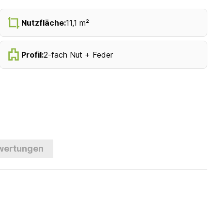
Nutzfläche:
11,1 m²
Profil:
2-fach Nut + Feder
wertungen