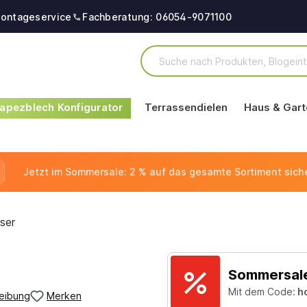
ontageservice
Fachberatung: 06054-9071100
apezblech Konfigurator
Terrassendielen
Haus & Gart
Jetzt im Sommersale: 2 % auf das gesamte Sortiment sich
ser
Sommersale
Mit dem Code:
h
eibung
Merken