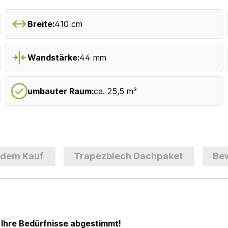
Breite:
410 cm
Wandstärke:
44 mm
umbauter Raum:
ca. 25,5 m³
 dem Kauf
Trapezblech Dachpaket
Be
 Ihre Bedürfnisse abgestimmt!