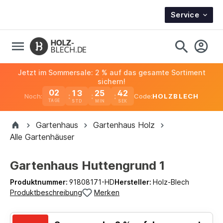
Service
Jetzt im Sommersale: 2 % auf das gesamte Sortiment
sichern!
02
13
25
41
Noch:
Code:
HOLZBLECH
TAGE
Gartenhaus
Gartenhaus Holz
Alle Gartenhäuser
Gartenhaus Huttengrund 1
Produktnummer:
91808171-HD
Hersteller:
Holz-Blech
Produktbeschreibung
Merken