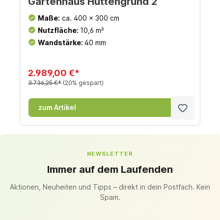
Gartenhaus Huttengrund 2
Maße:
ca. 400 x 300 cm
Nutzfläche:
10,6 m²
Wandstärke:
40 mm
2.989,00 €*
3.736,25 €*
(20% gespart)
zum Artikel
NEWSLETTER
Immer auf dem Laufenden
Aktionen, Neuheiten und Tipps – direkt in dein Postfach. Kein
Spam.