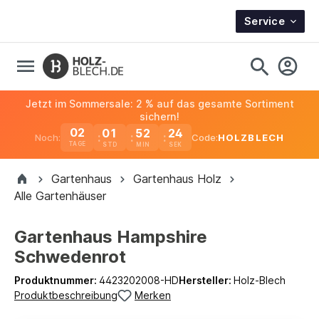
Service
Jetzt im Sommersale: 2 % auf das gesamte Sortiment
sichern!
02
01
52
23
Noch:
Code:
HOLZBLECH
TAGE
Gartenhaus
Gartenhaus Holz
Alle Gartenhäuser
Gartenhaus Hampshire
Schwedenrot
Produktnummer:
4423202008-HD
Hersteller:
Holz-Blech
Produktbeschreibung
Merken