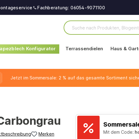
ontageservice
Fachberatung: 06054-9071100
apezblech Konfigurator
Terrassendielen
Haus & Gart
Jetzt im Sommersale: 2 % auf das gesamte Sortiment sich
 Carbongrau
Sommersale
Mit dem Code:
h
ktbeschreibung
Merken