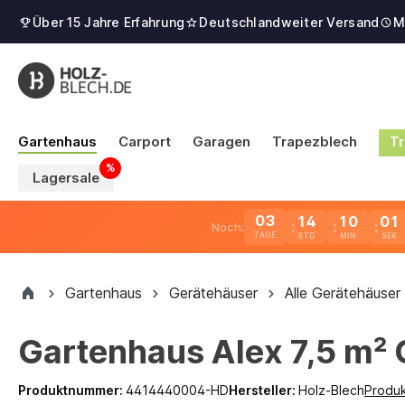
Über 15 Jahre Erfahrung
Deutschlandweiter Versand
M
Gartenhaus
Carport
Garagen
Trapezblech
Tr
Lagersale
03
14
10
00
Noch:
TAGE
Gartenhaus
Gerätehäuser
Alle Gerätehäuser
Gartenhaus Alex 7,5 m²
Produktnummer:
4414440004-HD
Hersteller:
Holz-Blech
Produ