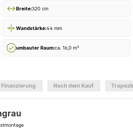
Breite:
320 cm
Wandstärke:
44 mm
umbauter Raum:
ca. 16,0 m³
Finanzierung
Nach dem Kauf
Trapezb
ngrau
lbstmontage