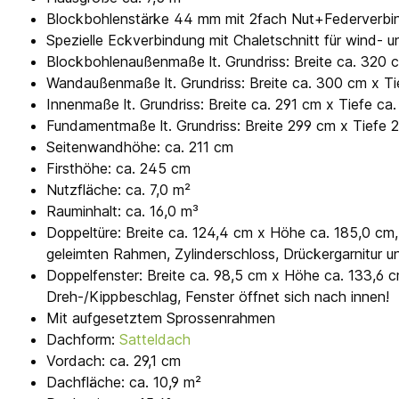
Blockbohlenstärke 44 mm mit 2fach Nut+Federverbi
Spezielle Eckverbindung mit Chaletschnitt für wind
Blockbohlenaußenmaße lt. Grundriss: Breite ca. 320 
Wandaußenmaße lt. Grundriss: Breite ca. 300 cm x T
Innenmaße lt. Grundriss: Breite ca. 291 cm x Tiefe ca
Fundamentmaße lt. Grundriss: Breite 299 cm x Tiefe
Seitenwandhöhe: ca. 211 cm
Firsthöhe: ca. 245 cm
Nutzfläche: ca. 7,0 m²
Rauminhalt: ca. 16,0 m³
Doppeltüre: Breite ca. 124,4 cm x Höhe ca. 185,0 cm,
geleimten Rahmen, Zylinderschloss, Drückergarnitur u
Doppelfenster: Breite ca. 98,5 cm x Höhe ca. 133,6 
Dreh-/Kippbeschlag, Fenster öffnet sich nach innen!
Mit aufgesetztem Sprossenrahmen
Dachform:
Satteldach
Vordach: ca. 29,1 cm
Dachfläche: ca. 10,9 m²