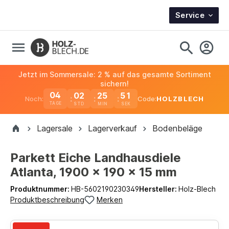
Service
Jetzt im Sommersale: 2 % auf das gesamte Sortiment
sichern!
04
02
25
51
Noch:
Code:
HOLZBLECH
TAGE
Lagersale
Lagerverkauf
Bodenbeläge
Parkett Eiche Landhausdiele
Atlanta, 1900 x 190 x 15 mm
Produktnummer:
HB-5602190230349
Hersteller:
Holz-Blech
Produktbeschreibung
Merken